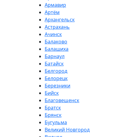
Армавир
Артём
Архангельск
Астрахань
Ачинск
Балаково
Балашиха
Барнаул
Батайск
Белгород
Белорецк
Березники
Бийск
Благовещенск
Братск
Брянск
Бугульма
Великий Новгород