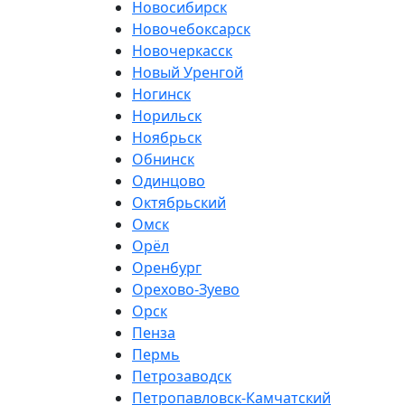
Новосибирск
Новочебоксарск
Новочеркасск
Новый Уренгой
Ногинск
Норильск
Ноябрьск
Обнинск
Одинцово
Октябрьский
Омск
Орёл
Оренбург
Орехово-Зуево
Орск
Пенза
Пермь
Петрозаводск
Петропавловск-Камчатский