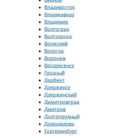
Видное
Владивосток
Владикавказ
Владимир
Волгоград
Волгодонск
Волжский
Вологда
Воронеж
Воскресенск
Грозный
Дербент
Дзержинск
Дзержинский
Димитровград
Дмитров
Долгопрудный
Домодедово
Екатеринбург