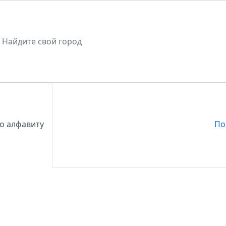
о алфавиту
По