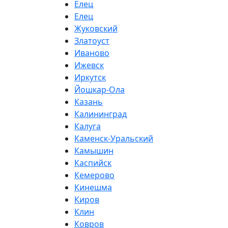
Елец
Елец
Жуковский
Златоуст
Иваново
Ижевск
Иркутск
Йошкар-Ола
Казань
Калининград
Калуга
Каменск-Уральский
Камышин
Каспийск
Кемерово
Кинешма
Киров
Клин
Ковров