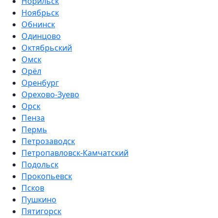
Норильск
Ноябрьск
Обнинск
Одинцово
Октябрьский
Омск
Орёл
Оренбург
Орехово-Зуево
Орск
Пенза
Пермь
Петрозаводск
Петропавловск-Камчатский
Подольск
Прокопьевск
Псков
Пушкино
Пятигорск