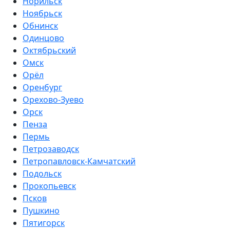
Норильск
Ноябрьск
Обнинск
Одинцово
Октябрьский
Омск
Орёл
Оренбург
Орехово-Зуево
Орск
Пенза
Пермь
Петрозаводск
Петропавловск-Камчатский
Подольск
Прокопьевск
Псков
Пушкино
Пятигорск