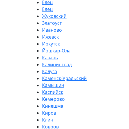
Елец
Елец
Жуковский
Златоуст
Иваново
Ижевск
Иркутск
Йошкар-Ола
Казань
Калининград
Калуга
Каменск-Уральский
Камышин
Каспийск
Кемерово
Кинешма
Киров
Клин
Ковров