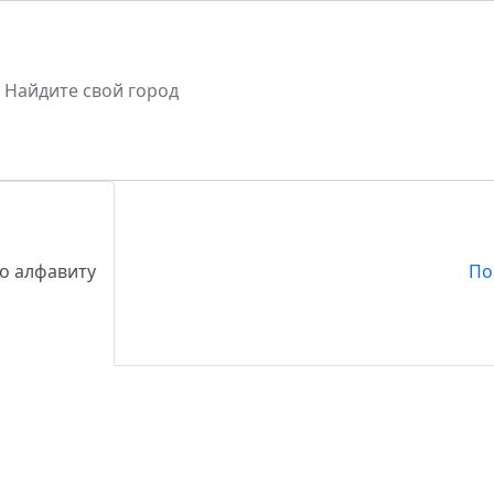
о алфавиту
По