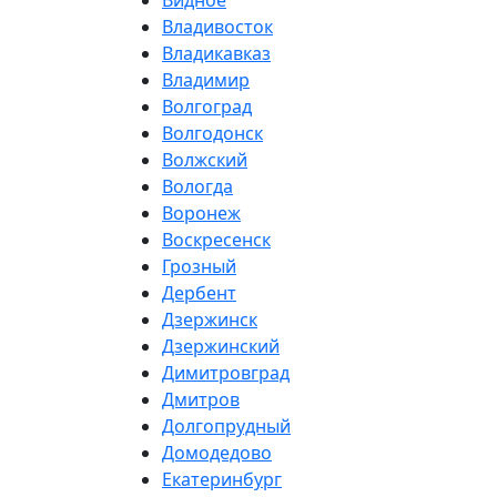
Видное
Владивосток
Владикавказ
Владимир
Волгоград
Волгодонск
Волжский
Вологда
Воронеж
Воскресенск
Грозный
Дербент
Дзержинск
Дзержинский
Димитровград
Дмитров
Долгопрудный
Домодедово
Екатеринбург