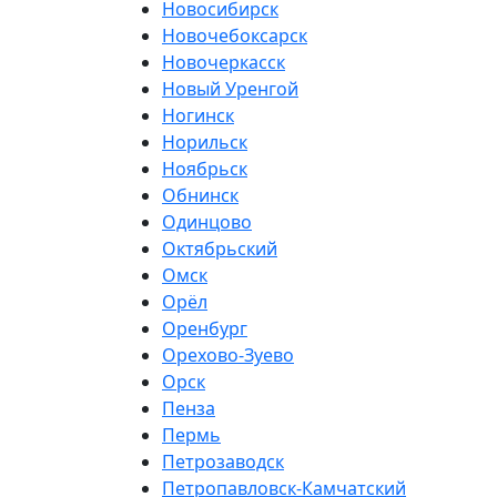
Новосибирск
Новочебоксарск
Новочеркасск
Новый Уренгой
Ногинск
Норильск
Ноябрьск
Обнинск
Одинцово
Октябрьский
Омск
Орёл
Оренбург
Орехово-Зуево
Орск
Пенза
Пермь
Петрозаводск
Петропавловск-Камчатский