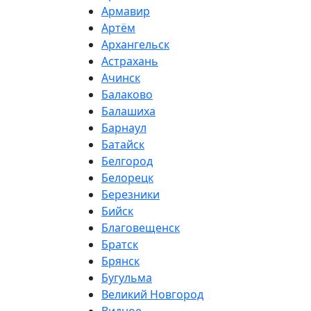
Армавир
Артём
Архангельск
Астрахань
Ачинск
Балаково
Балашиха
Барнаул
Батайск
Белгород
Белорецк
Березники
Бийск
Благовещенск
Братск
Брянск
Бугульма
Великий Новгород