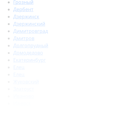
Грозный
Дербент
Дзержинск
Дзержинский
Димитровград
Дмитров
Долгопрудный
Домодедово
Екатеринбург
Елец
Елец
Жуковский
Златоуст
Иваново
Ижевск
Иркутск
Йошкар-Ола
Казань
Калининград