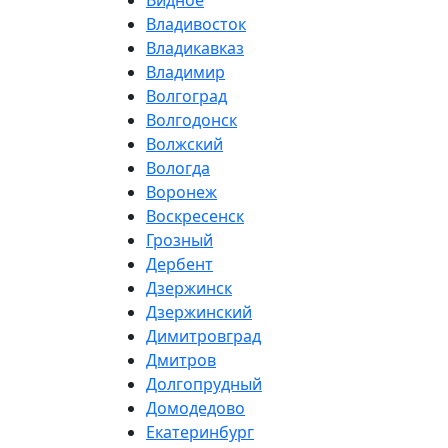
Видное
Владивосток
Владикавказ
Владимир
Волгоград
Волгодонск
Волжский
Вологда
Воронеж
Воскресенск
Грозный
Дербент
Дзержинск
Дзержинский
Димитровград
Дмитров
Долгопрудный
Домодедово
Екатеринбург