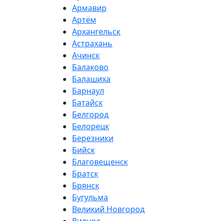
Армавир
Артём
Архангельск
Астрахань
Ачинск
Балаково
Балашиха
Барнаул
Батайск
Белгород
Белорецк
Березники
Бийск
Благовещенск
Братск
Брянск
Бугульма
Великий Новгород