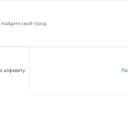
о алфавиту
По