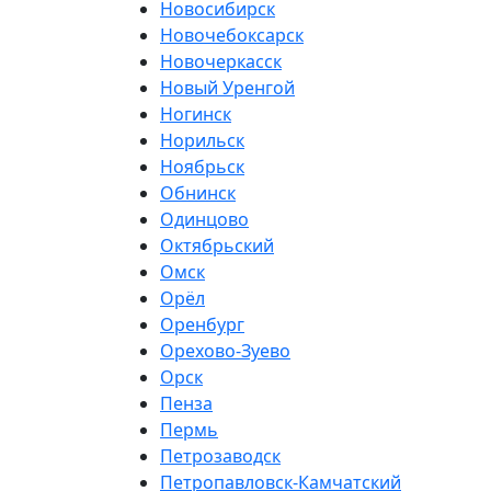
Новосибирск
Новочебоксарск
Новочеркасск
Новый Уренгой
Ногинск
Норильск
Ноябрьск
Обнинск
Одинцово
Октябрьский
Омск
Орёл
Оренбург
Орехово-Зуево
Орск
Пенза
Пермь
Петрозаводск
Петропавловск-Камчатский