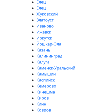
Елец
Елец
Жуковский
Златоуст
Иваново
Ижевск
Иркутск
Йошкар-Ола
Казань
Калининград
Калуга
Каменск-Уральский
Камышин
Каспийск
Кемерово
Кинешма
Киров
Клин
Ковров