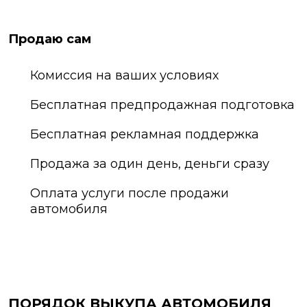
Курган
Хабаровск
Курск
Химки
Продаю сам
Кызыл
Чебоксары
Комиссия на ваших условиях
Липецк
Челябинск
Лобня
Череповец
Бесплатная предпродажная подготовка
Люберцы
Черкесск
Бесплатная рекламная поддержка
Магнитогорск
Черноголовка
Майкоп
Чехов
Продажа за один день, деньги сразу
Махачкала
Чита
Оплата услуги после продажи
Миасс
Шахты
автомобиля
Москва
Электросталь
Мурманск
Энгельс
Муром
Южно-Сахалинск
Мытищи
Якутск
Набережные Челны
Ярославль
ПОРЯДОК ВЫКУПА АВТОМОБИЛЯ