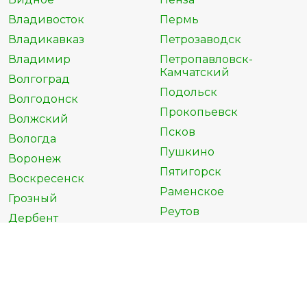
Владивосток
Пермь
Владикавказ
Петрозаводск
Владимир
Петропавловск-
Камчатский
Волгоград
Подольск
Волгодонск
Прокопьевск
Волжский
Псков
Вологда
Пушкино
Воронеж
Пятигорск
Воскресенск
Раменское
Грозный
Реутов
Дербент
Россия
Дзержинск
Россошь
Дзержинский
Ростов-на-Дону
Димитровград
Рыбинск
Дмитров