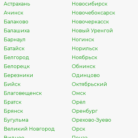
Астрахань
Новосибирск
Ачинск
Новочебоксарск
Балаково
Новочеркасск
Балашиха
Новый Уренгой
Барнаул
Ногинск
Батайск
Норильск
Белгород
Ноябрьск
Белорецк
Обнинск
Березники
Одинцово
Бийск
Октябрьский
Благовещенск
Омск
Братск
Орёл
Брянск
Оренбург
Бугульма
Орехово-Зуево
Великий Новгород
Орск
Видное
Пенза