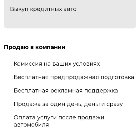
Стерлитамак
Кинешма
Выкуп кредитных авто
Сургут
Киров
Сызрань
Клин
Сыктывкар
Ковров
Таганрог
Коломна
Продаю в компании
Тамбов
Комсомольск-на-
Амуре
Тверь
Комиссия на ваших условиях
Копейск
Тобольск
Королёв
Тольятти
Бесплатная предпродажная подготовка
Кострома
Томск
Бесплатная рекламная поддержка
Котельники
Тула
Красногорск
Тюмень
Продажа за один день, деньги сразу
Краснодар
Улан-Удэ
Оплата услуги после продажи
Краснознаменск
Ульяновск
автомобиля
Красноярск
Усть-Лабинск
Кузнецк
Уфа