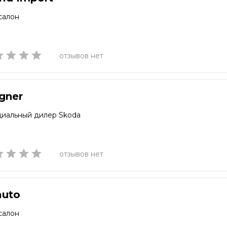
салон
отзывов нет
gner
иальный дилер Skoda
отзывов нет
auto
салон