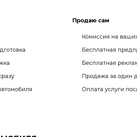
ережные Челны
Саранск
ьчик
Сарапул
о-Фоминск
Саратов
Продаю сам
одка
Севастополь
Комиссия на ваших
дготовка
Бесплатная предп
жка
Бесплатная рекла
сразу
Продажа за один д
автомобиля
Оплата услуги по