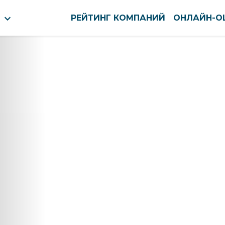
РЕЙТИНГ КОМПАНИЙ
ОНЛАЙН-О
оуст
Нефтекамск
ново
Нижневартовск
вск
Нижнекамск
тск
Нижний Новгород
кар-Ола
Нижний Тагил
нь
Новокузнецк
ининград
Новомосковск
га
Новороссийск
нск-Уральский
Новосибирск
ышин
Новочебоксарск
пийск
Новочеркасск