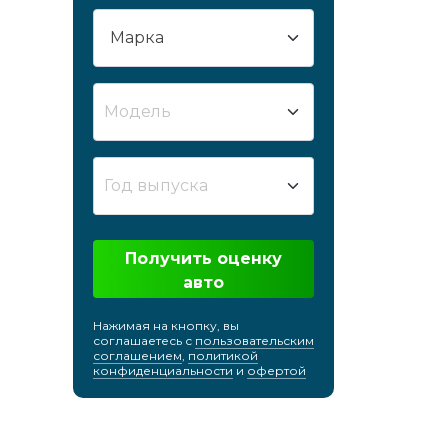
Сургут
Сызрань
Сыктывкар
Модель
Таганрог
Тамбов
Тверь
Год выпуска
Тобольск
Тольятти
Получить оценку
Томск
авто
Тула
Тюмень
Нажимая на кнопку, вы
соглашаетесь с
пользовательским
Улан-Удэ
соглашением
,
политикой
конфиденциальности
и
офертой
Ульяновск
Усть-Лабинск
Уфа