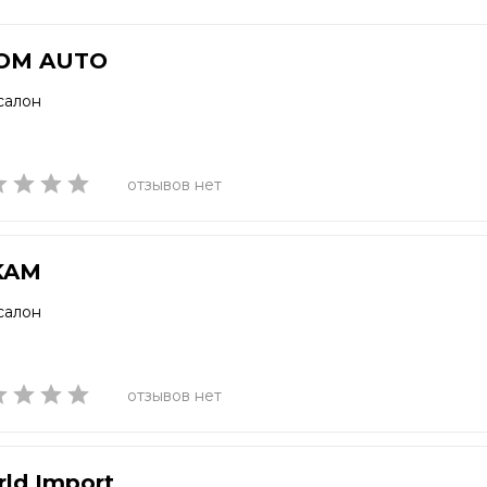
OM AUTO
салон
отзывов нет
KAM
салон
отзывов нет
ld Import