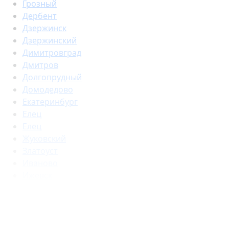
Грозный
Дербент
Дзержинск
Дзержинский
Димитровград
Дмитров
Долгопрудный
Домодедово
Екатеринбург
Елец
Елец
Жуковский
Златоуст
Иваново
Ижевск
Иркутск
Йошкар-Ола
Казань
Калининград