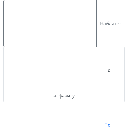
По
алфавиту
По