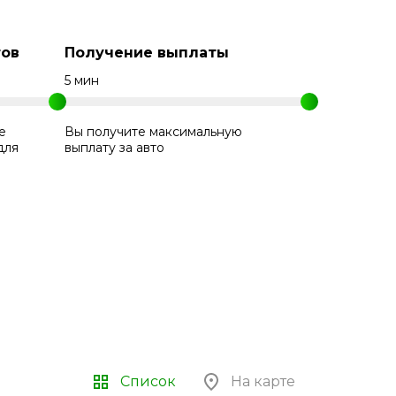
ов
Получение выплаты
5 мин
е
Вы получите максимальную
для
выплату за авто
Список
На карте