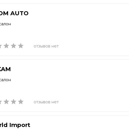
OM AUTO
салон
отзывов нет
KAM
салон
отзывов нет
ld Import