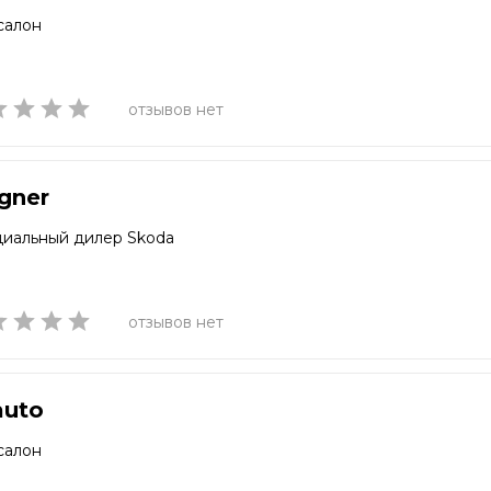
салон
отзывов нет
gner
иальный дилер Skoda
отзывов нет
auto
салон