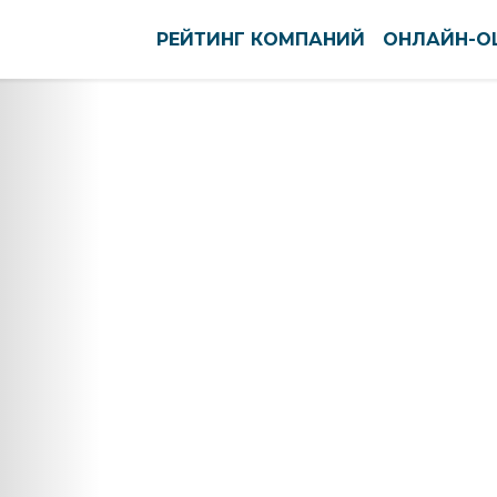
РЕЙТИНГ КОМПАНИЙ
ОНЛАЙН-О
оуст
Нефтекамск
ново
Нижневартовск
вск
Нижнекамск
тск
Нижний Новгород
кар-Ола
Нижний Тагил
нь
Новокузнецк
ининград
Новомосковск
га
Новороссийск
нск-Уральский
Новосибирск
ышин
Новочебоксарск
пийск
Новочеркасск