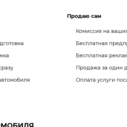
ережные Челны
Саранск
ьчик
Сарапул
Продаю сам
о-Фоминск
Саратов
одка
Севастополь
Комиссия на ваших
дготовка
Бесплатная предп
жка
Бесплатная рекла
сразу
Продажа за один д
автомобиля
Оплата услуги по
ОМОБИЛЯ