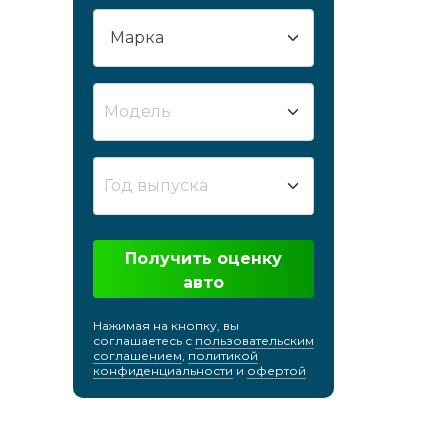
Сургут
Сызрань
Сыктывкар
Модель
Таганрог
Тамбов
Тверь
Год выпуска
Тобольск
Тольятти
Получить оценку
Томск
авто
Тула
Тюмень
Нажимая на кнопку, вы
соглашаетесь с
пользовательским
Улан-Удэ
соглашением
,
политикой
конфиденциальности
и
офертой
Ульяновск
Усть-Лабинск
Уфа