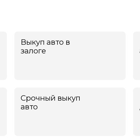
нецк
Петропавловск-Камчатс
ан
Подольск
к
Прокопьевск
ыл
Псков
Выкуп авто в
ецк
Пушкино
залоге
ня
Пятигорск
ерцы
Раменское
итогорск
Реутов
коп
Россошь
чкала
Ростов-на-Дону
сс
Рыбинск
Срочный выкуп
ква
Рязань
авто
манск
Салават
ом
Самара
ищи
Санкт-Петербург