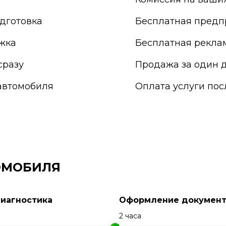
ережные Челны
Саранск
ьчик
Сарапул
дготовка
Бесплатная предп
о-Фоминск
Саратов
жка
Бесплатная рекла
одка
Севастополь
сразу
Продажа за один д
автомобиля
Оплата услуги по
ОМОБИЛЯ
Диагностика
Оформление документ
н
2 часа