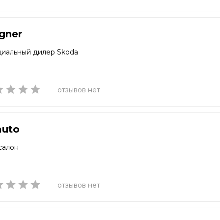
gner
иальный дилер Skoda
отзывов нет
auto
салон
отзывов нет