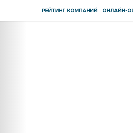
РЕЙТИНГ КОМПАНИЙ
ОНЛАЙН-О
оуст
Нефтекамск
ново
Нижневартовск
вск
Нижнекамск
тск
Нижний Новгород
кар-Ола
Нижний Тагил
нь
Новокузнецк
ининград
Новомосковск
га
Новороссийск
нск-Уральский
Новосибирск
ышин
Новочебоксарск
пийск
Новочеркасск