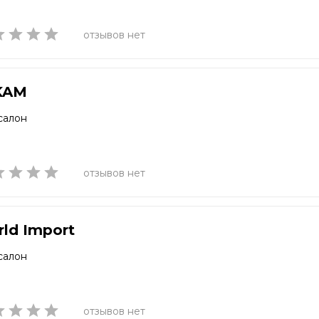
отзывов нет
KAM
салон
отзывов нет
ld Import
салон
отзывов нет