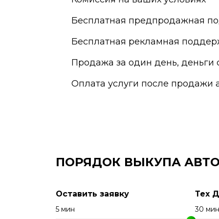
Екатеринбург
Наб
Елец
Нал
Бесплатная предпродажная по
Елец
Нар
Бесплатная рекламная поддер
Жуковский
Нах
Продажа за один день, деньги 
Оплата услуги после продажи 
ПОРЯДОК ВЫКУПА АВТ
Оставить заявку
Тех 
5 мин
30 ми