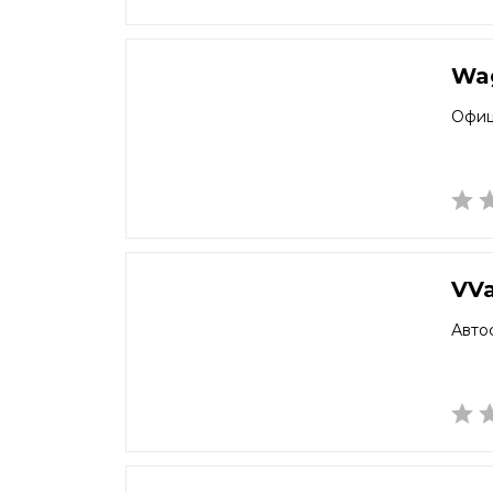
Wa
Офиц
VV
Авто