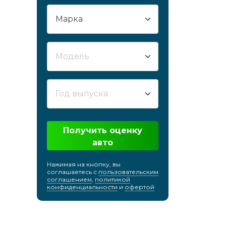
Сургут
Сызрань
Сыктывкар
Таганрог
Тамбов
Тверь
Тобольск
Тольятти
Получить оценку
Томск
авто
Тула
Тюмень
Нажимая на кнопку, вы
соглашаетесь с
пользовательским
Улан-Удэ
соглашением
,
политикой
конфиденциальности
и
офертой
Ульяновск
Усть-Лабинск
Уфа