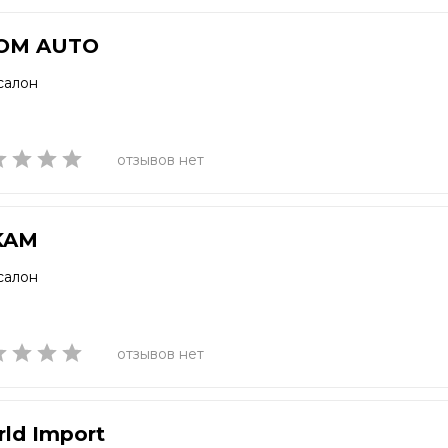
OM AUTO
салон
отзывов нет
KAM
салон
отзывов нет
ld Import