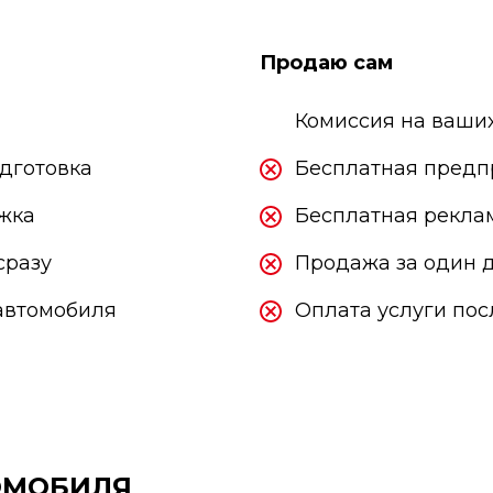
ережные Челны
Саранск
ьчик
Сарапул
Продаю сам
о-Фоминск
Саратов
одка
Севастополь
Комиссия на ваших
дготовка
Бесплатная предп
жка
Бесплатная рекла
сразу
Продажа за один д
автомобиля
Оплата услуги по
ОМОБИЛЯ