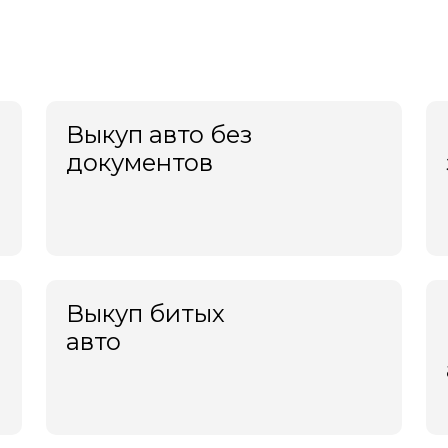
нецк
Петропавловск-Камчатс
ан
Подольск
к
Прокопьевск
ыл
Псков
Выкуп авто без
ецк
Пушкино
документов
ня
Пятигорск
ерцы
Раменское
итогорск
Реутов
коп
Россошь
чкала
Ростов-на-Дону
сс
Рыбинск
Выкуп битых
ква
Рязань
авто
манск
Салават
ом
Самара
ищи
Санкт-Петербург