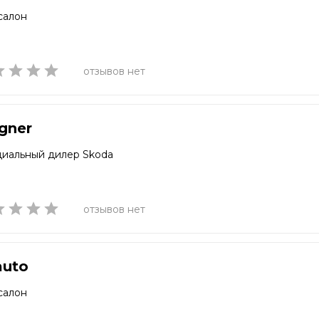
салон
отзывов нет
gner
иальный дилер Skoda
отзывов нет
auto
салон