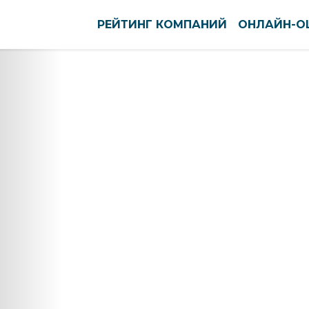
РЕЙТИНГ КОМПАНИЙ
ОНЛАЙН-О
оуст
Нефтекамск
ново
Нижневартовск
вск
Нижнекамск
тск
Нижний Новгород
кар-Ола
Нижний Тагил
нь
Новокузнецк
ининград
Новомосковск
га
Новороссийск
нск-Уральский
Новосибирск
ышин
Новочебоксарск
пийск
Новочеркасск