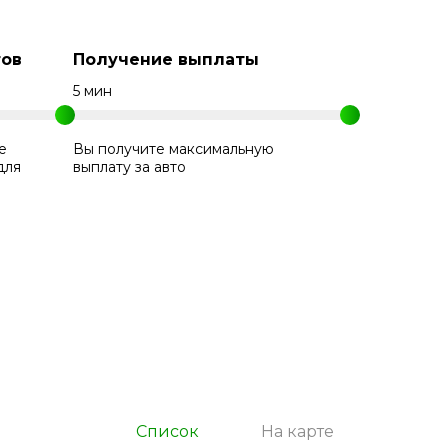
ов
Получение выплаты
5 мин
е
Вы получите максимальную
для
выплату за авто
Список
На карте