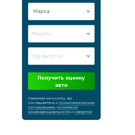
Сургут
Сызрань
Сыктывкар
Модель
Таганрог
Тамбов
Тверь
Год выпуска
Тобольск
Тольятти
Получить оценку
Томск
авто
Тула
Тюмень
Нажимая на кнопку, вы
соглашаетесь с
пользовательским
Улан-Удэ
соглашением
,
политикой
конфиденциальности
и
офертой
Ульяновск
Усть-Лабинск
Уфа