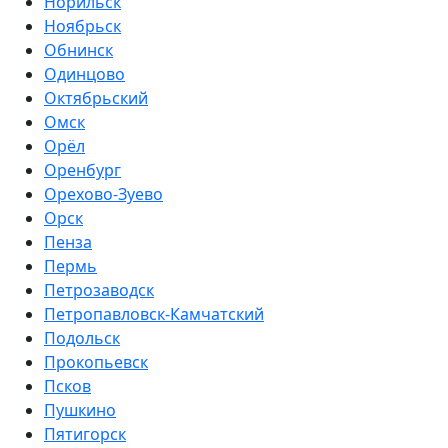
Норильск
Ноябрьск
Обнинск
Одинцово
Октябрьский
Омск
Орёл
Оренбург
Орехово-Зуево
Орск
Пенза
Пермь
Петрозаводск
Петропавловск-Камчатский
Подольск
Прокопьевск
Псков
Пушкино
Пятигорск