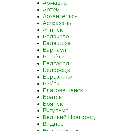
Армавир
Артём
Архангельск
Астрахань
Ачинск
Балаково
Балашиха
Барнаул
Батайск
Белгород
Белорецк
Березники
Бийск
Благовещенск
Братск
Брянск
Бугульма
Великий Новгород
Видное
Владивосток