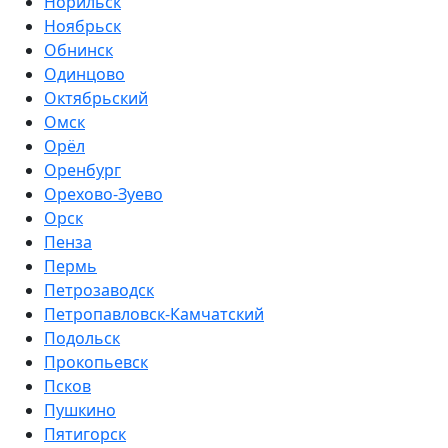
Норильск
Ноябрьск
Обнинск
Одинцово
Октябрьский
Омск
Орёл
Оренбург
Орехово-Зуево
Орск
Пенза
Пермь
Петрозаводск
Петропавловск-Камчатский
Подольск
Прокопьевск
Псков
Пушкино
Пятигорск