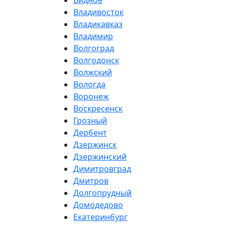
Видное
Владивосток
Владикавказ
Владимир
Волгоград
Волгодонск
Волжский
Вологда
Воронеж
Воскресенск
Грозный
Дербент
Дзержинск
Дзержинский
Димитровград
Дмитров
Долгопрудный
Домодедово
Екатеринбург