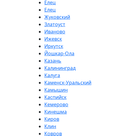
Елец
Елец
Жуковский
Златоуст
Иваново
Ижевск
Иркутск
Йошкар-Ола
Казань
Калининград
Калуга
Каменск-Уральский
Камышин
Каспийск
Кемерово
Кинешма
Киров
Клин
Ковров