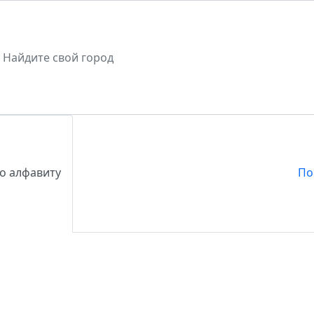
о алфавиту
По