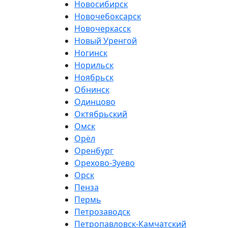
Новосибирск
Новочебоксарск
Новочеркасск
Новый Уренгой
Ногинск
Норильск
Ноябрьск
Обнинск
Одинцово
Октябрьский
Омск
Орёл
Оренбург
Орехово-Зуево
Орск
Пенза
Пермь
Петрозаводск
Петропавловск-Камчатский