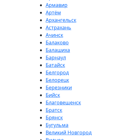
Армавир
Артём
Архангельск
Астрахань
Ачинск
Балаково
Балашиха
Барнаул
Батайск
Белгород
Белорецк
Березники
Бийск
Благовещенск
Братск
Брянск
Бугульма
Великий Новгород