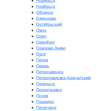
Норильск
Ноябрьск
Обнинск
Одинцово
Октябрьский
Омск
Орёл
Оренбург
Орехово-Зуево
Орск
Пенза
Пермь
Петрозаводск
Петропавловск-Камчатский
Подольск
Прокопьевск
Псков
Пушкино
Пятигорск