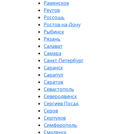
Раменское
Реутов
Россошь
Ростов-на-Дону
Рыбинск
Рязань
Салават
Самара
Санкт-Петербург
Саранск
Сарапул
Саратов
Севастополь
Северодвинск
Сергиев Посад
Серов
Серпухов
Симферополь
Смоленск