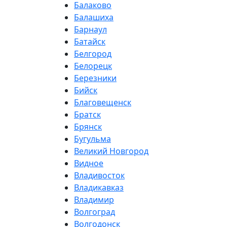
Балаково
Балашиха
Барнаул
Батайск
Белгород
Белорецк
Березники
Бийск
Благовещенск
Братск
Брянск
Бугульма
Великий Новгород
Видное
Владивосток
Владикавказ
Владимир
Волгоград
Волгодонск