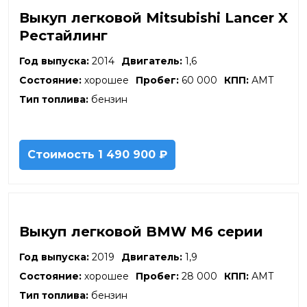
Черкесск
Выкуп легковой Mitsubishi Lancer X
Черноголовка
Рестайлинг
Чехов
Чита
Год выпуска:
2014
Двигатель:
1,6
Шахты
Состояние:
хорошее
Пробег:
60 000
КПП:
АМТ
Электросталь
Энгельс
Тип топлива:
бензин
Южно-Сахалинск
Якутск
Ярославль
Стоимость
1 490 900 ₽
Яхрома
Выкуп легковой BMW М6 серии
Год выпуска:
2019
Двигатель:
1,9
Состояние:
хорошее
Пробег:
28 000
КПП:
АМТ
Тип топлива:
бензин