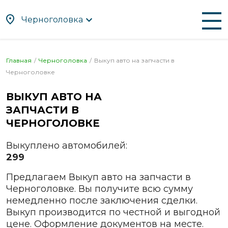
Черноголовка
По алфавиту
По регионам
Главная
Черноголовка
Выкуп авто на запчасти в
Черноголовке
Нальчик
А
Наро-Фоминск
ВЫКУП АВТО НА
Абакан
ЗАПЧАСТИ В
Находка
Альметьевск
ЧЕРНОГОЛОВКЕ
Нефтекамск
Ангарск
Нижневартовск
Выкуплено автомобилей:
Апрелевка
Нижнекамск
299
Арзамас
Нижний Новгород
Предлагаем Выкуп авто на запчасти в
Армавир
Нижний Тагил
Черноголовке. Вы получите всю сумму
Артём
Новокузнецк
немедленно после заключения сделки.
Архангельск
Выкуп производится по честной и выгодной
Новомосковск
Астрахань
цене. Оформление документов на месте.
Новороссийск