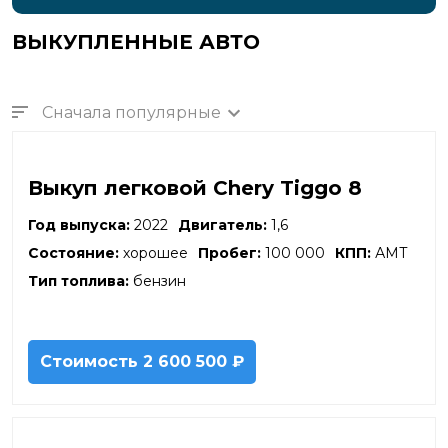
Сызрань
ВЫКУПЛЕННЫЕ АВТО
Сыктывкар
Таганрог
Тамбов
Тверь
Сначала популярные
Тобольск
Тольятти
Томск
Выкуп легковой Chery Tiggo 8
Тула
Тюмень
Год выпуска:
2022
Двигатель:
1,6
Улан-Удэ
Состояние:
хорошее
Пробег:
100 000
КПП:
АМТ
Ульяновск
Тип топлива:
бензин
Усть-Лабинск
Уфа
Хабаровск
Химки
Стоимость
2 600 500 ₽
Чебоксары
Челябинск
Череповец