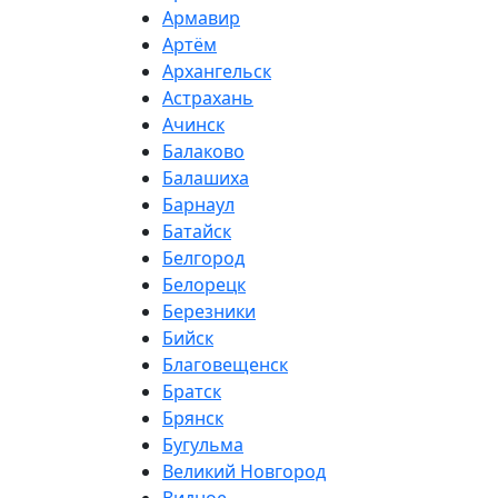
Армавир
Артём
Архангельск
Астрахань
Ачинск
Балаково
Балашиха
Барнаул
Батайск
Белгород
Белорецк
Березники
Бийск
Благовещенск
Братск
Брянск
Бугульма
Великий Новгород