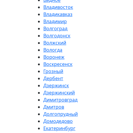
Видное
Владивосток
Владикавказ
Владимир
Волгоград
Волгодонск
Волжский
Вологда
Воронеж
Воскресенск
Грозный
Дербент
Дзержинск
Дзержинский
Димитровград
Дмитров
Долгопрудный
Домодедово
Екатеринбург