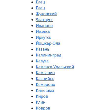
Елец
Елец
Жуковский
Златоуст
Иваново
Ижевск
Иркутск
Йошкар-Ола
Казань
Калининград
Калуга
Каменск-Уральский
Камышин
Каспийск
Кемерово
Кинешма
Киров
Клин
Ковров