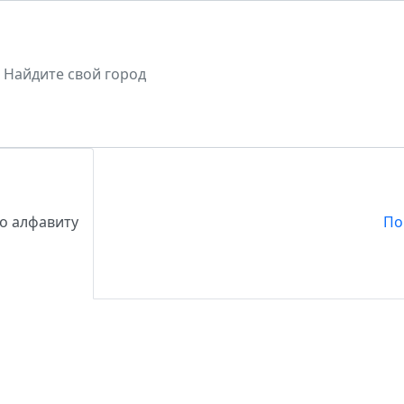
о алфавиту
По