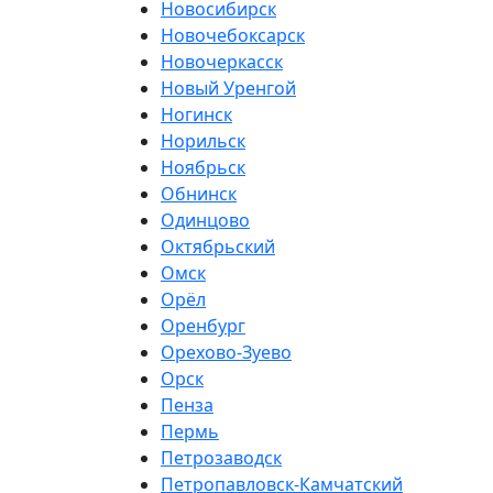
Новосибирск
Новочебоксарск
Новочеркасск
Новый Уренгой
Ногинск
Норильск
Ноябрьск
Обнинск
Одинцово
Октябрьский
Омск
Орёл
Оренбург
Орехово-Зуево
Орск
Пенза
Пермь
Петрозаводск
Петропавловск-Камчатский