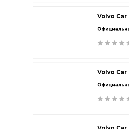
Екатеринбург
Наб
Елец
Нал
Volvo Car
Елец
Нар
Жуковский
Нах
Официальны
Volvo Car
Официальны
Volvo Car