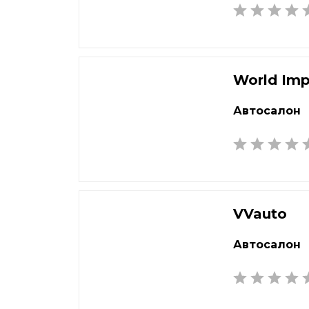
Владимир
Куз
Волгоград
Кург
Волгодонск
Курс
Волжский
Кыз
World Imp
Вологда
Лип
Воронеж
Лоб
Автосалон
Воскресенск
Люб
Грозный
Магн
Дербент
Май
Дзержинск
Маха
Дзержинский
Миа
VVauto
Димитровград
Мос
Автосалон
Дмитров
Мур
Долгопрудный
Мур
Домодедово
Мыт