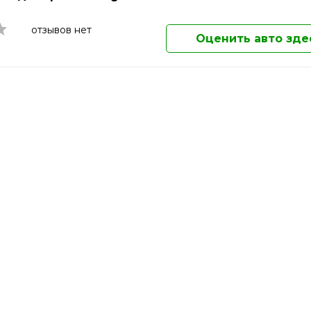
Магнитогорск
Майкоп
отзывов нет
Оценить авто зде
Махачкала
Миасс
Москва
Мурманск
Муром
Мытищи
Набережные Челны
Нальчик
Наро-Фоминск
Находка
Нефтекамск
Нижневартовск
Нижнекамск
Нижний Новгород
Нижний Тагил
Новокузнецк
Новомосковск