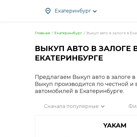
Екатеринбург
Главная
Екатеринбург
Выкуп авто в залоге в
Ека
ВЫКУП АВТО В ЗАЛОГЕ 
Абакан
Злат
ЕКАТЕРИНБУРГЕ
Альметьевск
Ива
Ангарск
Иже
Апрелевка
Ирку
Предлагаем Выкуп авто в залоге в
Арзамас
Йош
Выкуп производится по честной и
автомобилей в Екатеринбурге.
Армавир
Каза
Артём
Кал
Сначала популярные
Фи
Архангельск
Калу
Все город
Астрахань
Каме
YAKAM
Ачинск
Кам
Балаково
Кас