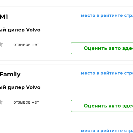
ережные Челны
Саранск
Долгопрудный
ьчик
Сарапул
Домодедово
место в рейтинге ст
 M1
Екатеринбург
о-Фоминск
Саратов
Елец
одка
Севастополь
й дилер Volvo
Елец
Жуковский
Златоуст
отзывов нет
Оценить авто зде
Иваново
Ижевск
Иркутск
Йошкар-Ола
место в рейтинге ст
 Family
Казань
Калининград
й дилер Volvo
Калуга
Каменск-Уральский
отзывов нет
Камышин
Оценить авто зде
Каспийск
Кемерово
Кинешма
место в рейтинге ст