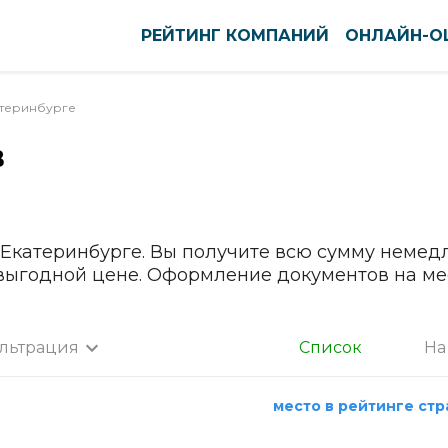
РЕЙТИНГ КОМПАНИЙ
ОНЛАЙН-О
теринбурге
В
оуст
Нефтекамск
ново
Нижневартовск
вск
Нижнекамск
тск
Нижний Новгород
 Екатеринбурге. Вы получите всю сумму немед
кар-Ола
Нижний Тагил
 выгодной цене. Оформление документов на ме
нь
Новокузнецк
ининград
Новомосковск
льтрация
Список
На
га
Новороссийск
а
нск-Уральский
Новосибирск
место в рейтинге ст
ышин
Новочебоксарск
Все города
пийск
Новочеркасск