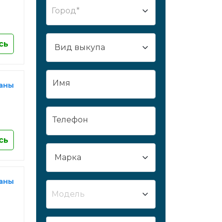
Город*
Сургут
Сызрань
Сыктывкар
сь
Таганрог
Тамбов
Имя
Тверь
раны
Тобольск
Тольятти
Телефон
Томск
сь
Тула
Тюмень
Улан-Удэ
раны
Ульяновск
Модель
Усть-Лабинск
Уфа