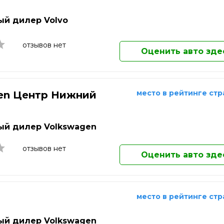
Киров
Клин
й дилер Volvo
Ковров
Коломна
отзывов нет
Комсомольск-на-Амуре
Оценить авто зде
Копейск
Королёв
Кострома
Котельники
место в рейтинге ст
en Центр Нижний
Красногорск
д
Краснодар
Краснознаменск
й дилер Volkswagen
Красноярск
отзывов нет
Кузнецк
Оценить авто зде
Курган
Курск
Кызыл
Липецк
место в рейтинге ст
Лобня
Люберцы
й дилер Volkswagen