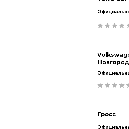
Официальны
Volkswag
Новгоро
Официальны
Гросс
Официальны