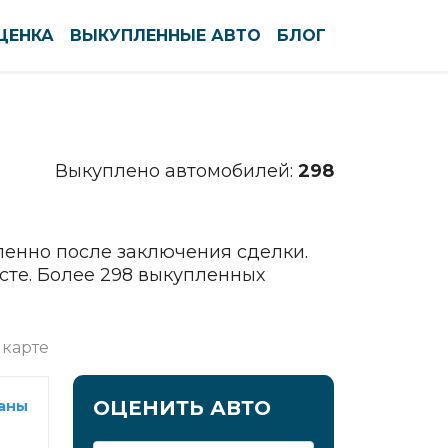
ЦЕНКА
ВЫКУПЛЕННЫЕ АВТО
БЛОГ
По алфавиту
По регионам
Северодвинск
Выкуплено автомобилей:
298
Сергиев Посад
Серов
Серпухов
ленно после заключения сделки.
Симферополь
сте. Более 298 выкупленных
Смоленск
Солнечногорск
 карте
Сочи
Ставрополь
ОЦЕНИТЬ АВТО
раны
Старый Оскол
Стерлитамак