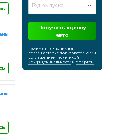
кий
Хабаровск
Год выпуска
сь
Химки
Чебоксары
Получить оценку
Челябинск
раны
авто
Череповец
Черкесск
Нажимая на кнопку, вы
соглашаетесь с
пользовательским
Черноголовка
соглашением
,
политикой
конфиденциальности
и
офертой
Чехов
сь
Чита
Шахты
Электросталь
раны
Энгельс
Южно-Сахалинск
Якутск
сь
Ярославль