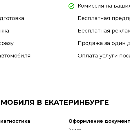
Подольск
Комиссия на ваших
Прокопьевск
Псков
дготовка
Бесплатная предп
Пушкино
Пятигорск
жка
Бесплатная рекла
Раменское
сразу
Продажа за один д
Реутов
Россия
автомобиля
Оплата услуги по
Россошь
Ростов-на-Дону
Рыбинск
Рязань
Салават
Самара
Санкт-Петербург
МОБИЛЯ В ЕКАТЕРИНБУРГЕ
Саранск
Сарапул
Саратов
Диагностика
Оформление документ
Севастополь