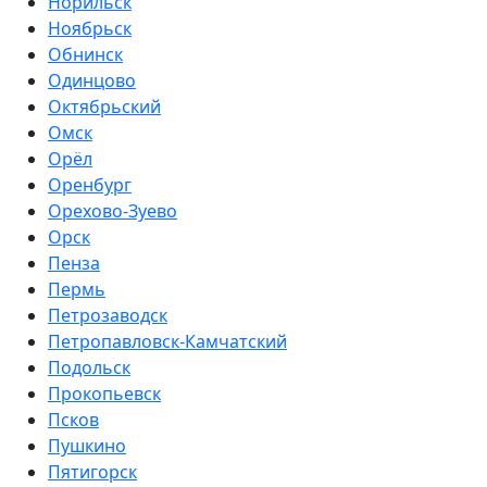
Норильск
Ноябрьск
Обнинск
Одинцово
Октябрьский
Омск
Орёл
Оренбург
Орехово-Зуево
Орск
Пенза
Пермь
Петрозаводск
Петропавловск-Камчатский
Подольск
Прокопьевск
Псков
Пушкино
Пятигорск