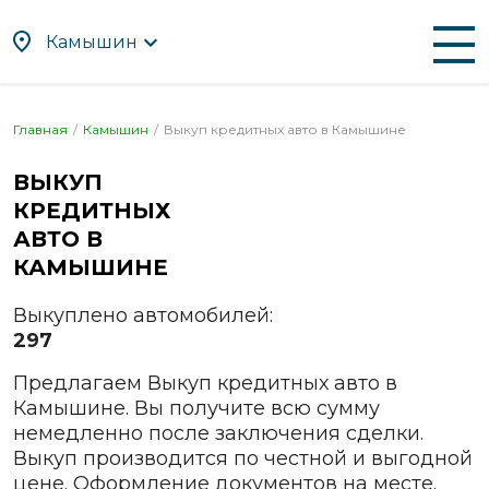
Камышин
По алфавиту
По регионам
Главная
Камышин
Выкуп кредитных авто в
Камышине
Абакан
Находка
ВЫКУП
Альметьевск
Нефтекамск
КРЕДИТНЫХ
Ангарск
Нижневартовск
АВТО В
КАМЫШИНЕ
Апрелевка
Нижнекамск
Арзамас
Нижний Новгород
Выкуплено автомобилей:
Армавир
Нижний Тагил
297
Артём
Новокузнецк
Предлагаем Выкуп кредитных авто в
Архангельск
Новомосковск
Камышине. Вы получите всю сумму
Астрахань
Новороссийск
немедленно после заключения сделки.
Ачинск
Новосибирск
Выкуп производится по честной и выгодной
цене. Оформление документов на месте.
Балаково
Новочебоксарск