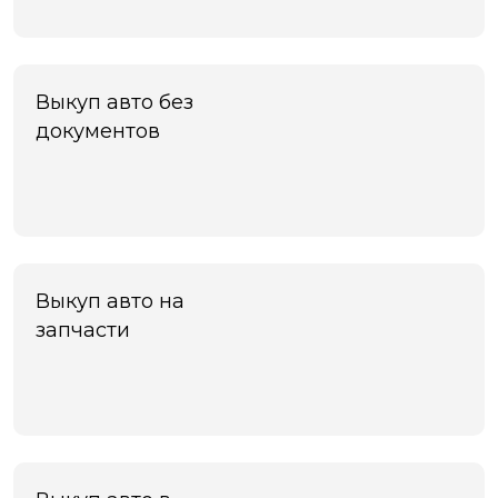
Черкесск
Черноголовка
Чехов
Чита
Выкуп авто без
Шахты
документов
Электросталь
Энгельс
Южно-Сахалинск
Якутск
Ярославль
Яхрома
Выкуп авто на
запчасти