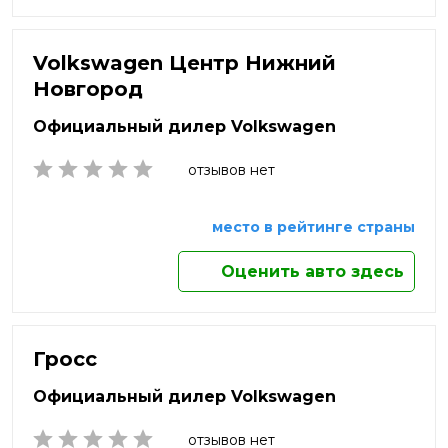
Находка
Нальчик
Яхрома
Нефтекамск
Наро-Фоминск
Нижневартовск
Volkswagen Центр Нижний
Нижнекамск
Новгород
Нижний Новгород
Нижний Тагил
Официальный дилер Volkswagen
Новокузнецк
Новомосковск
отзывов нет
Новороссийск
Новосибирск
место в рейтинге страны
Новочебоксарск
Новочеркасск
Оценить авто здесь
Новый Уренгой
Ногинск
Норильск
Ноябрьск
Гросс
Обнинск
Официальный дилер Volkswagen
Одинцово
Октябрьский
отзывов нет
Омск