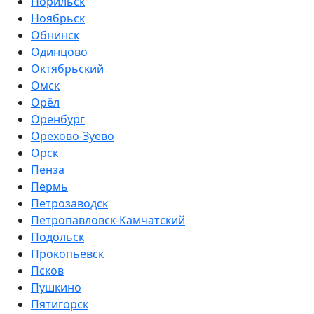
Норильск
Ноябрьск
Обнинск
Одинцово
Октябрьский
Омск
Орёл
Оренбург
Орехово-Зуево
Орск
Пенза
Пермь
Петрозаводск
Петропавловск-Камчатский
Подольск
Прокопьевск
Псков
Пушкино
Пятигорск