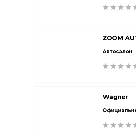
Балашиха
Кем
Барнаул
Кин
Батайск
Кир
Белгород
Кли
ZOOM AU
Белорецк
Ков
Автосалон
Березники
Кол
Бийск
Комс
Благовещенск
Коп
Братск
Кор
Брянск
Кост
Wagner
Бугульма
Кот
Великий Новгород
Крас
Официальны
Видное
Кра
Владивосток
Кра
Владикавказ
Крас