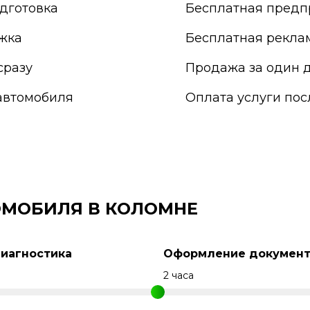
Прокопьевск
дготовка
Бесплатная предп
Псков
Пушкино
жка
Бесплатная рекла
Пятигорск
Раменское
сразу
Продажа за один д
Реутов
автомобиля
Оплата услуги по
Россия
Россошь
Ростов-на-Дону
Рыбинск
Рязань
Салават
Самара
ОМОБИЛЯ В КОЛОМНЕ
Санкт-Петербург
Саранск
Сарапул
Диагностика
Оформление документ
Саратов
Севастополь
н
2 часа
Северодвинск
Сергиев Посад