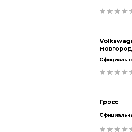
Volkswag
Новгоро
Официальны
Гросс
Официальны