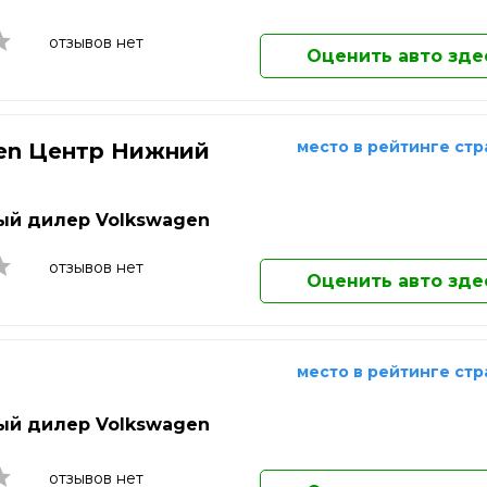
Ковров
Коломна
отзывов нет
Оценить авто зде
Комсомольск-на-Амуре
Копейск
Королёв
Кострома
место в рейтинге ст
en Центр Нижний
Котельники
д
Красногорск
Краснодар
й дилер Volkswagen
Краснознаменск
Красноярск
отзывов нет
Оценить авто зде
Кузнецк
Курган
Курск
Кызыл
место в рейтинге ст
Липецк
Лобня
й дилер Volkswagen
Люберцы
Магнитогорск
отзывов нет