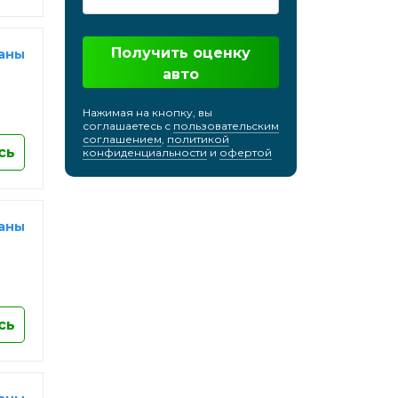
кий
Хабаровск
Химки
Получить оценку
раны
Чебоксары
авто
Челябинск
Нажимая на кнопку, вы
Череповец
соглашаетесь с
пользовательским
соглашением
,
политикой
Черкесск
сь
конфиденциальности
и
офертой
Черноголовка
Чехов
Чита
раны
Шахты
Электросталь
Энгельс
Южно-Сахалинск
сь
Якутск
Ярославль