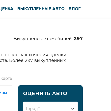
ЦЕНКА
ВЫКУПЛЕННЫЕ АВТО
БЛОГ
По алфавиту
По регионам
Выкуплено автомобилей:
297
Северодвинск
Сергиев Посад
Серов
о после заключения сделки.
сте. Более 297 выкупленных
Серпухов
Симферополь
Смоленск
 карте
Солнечногорск
Сочи
ОЦЕНИТЬ АВТО
раны
Ставрополь
Старый Оскол
Город*
Стерлитамак