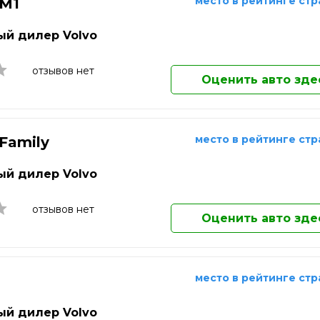
ережные Челны
Саранск
Домодедово
место в рейтинге ст
 M1
Екатеринбург
ьчик
Сарапул
Елец
й дилер Volvo
о-Фоминск
Саратов
Елец
одка
Севастополь
Жуковский
отзывов нет
Оценить авто зде
Златоуст
Иваново
Ижевск
Иркутск
место в рейтинге ст
 Family
Йошкар-Ола
Казань
й дилер Volvo
Калининград
Калуга
отзывов нет
Каменск-Уральский
Оценить авто зде
Камышин
Каспийск
Кемерово
место в рейтинге ст
Кинешма
Киров
й дилер Volvo
Клин