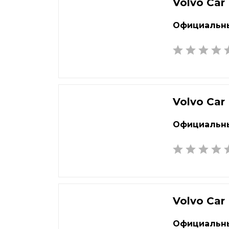
Екатеринбург
Наб
Volvo Car
Елец
Нал
Официальны
Елец
Нар
Жуковский
Нах
Volvo Car
Официальны
Volvo Car
Официальны