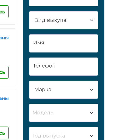
Сургут
сь
Сызрань
Сыктывкар
Таганрог
раны
Имя
Тамбов
Тверь
Тобольск
Телефон
Тольятти
сь
Томск
Тула
раны
Тюмень
Улан-Удэ
Модель
Ульяновск
Усть-Лабинск
сь
Уфа
Год выпуска