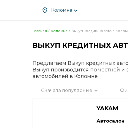
Коломна
Главная
Коломна
Выкуп кредитных авто в
Колом
ВЫКУП КРЕДИТНЫХ АВТ
Абакан
Злат
Альметьевск
Ива
Ангарск
Иже
Предлагаем Выкуп кредитных авто
Выкуп производится по честной и
Апрелевка
Ирку
автомобилей в Коломне.
Арзамас
Йош
Армавир
Каза
Сначала популярные
Фи
Артём
Кал
Все город
Архангельск
Калу
YAKAM
Астрахань
Каме
Ачинск
Кам
Автосалон
Балаково
Кас