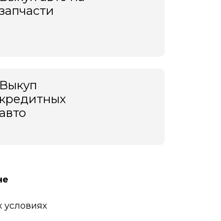
запчасти
Выкуп
кредитных
авто
не
 условиях