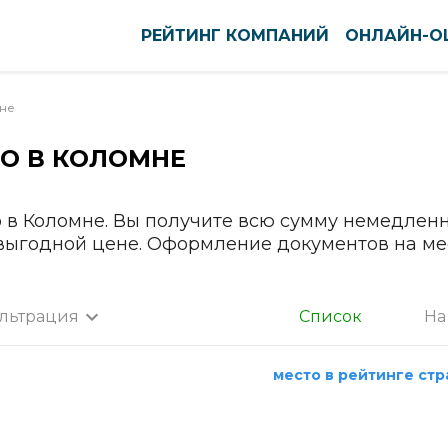
РЕЙТИНГ КОМПАНИЙ
ОНЛАЙН-О
не
О В
КОЛОМНЕ
оуст
Нефтекамск
ново
Нижневартовск
вск
Нижнекамск
 в Коломне. Вы получите всю сумму немедленн
 выгодной цене. Оформление документов на ме
тск
Нижний Новгород
кар-Ола
Нижний Тагил
нь
Новокузнецк
льтрация
Список
На
ининград
Новомосковск
а
га
Новороссийск
место в рейтинге ст
нск-Уральский
Новосибирск
Все города
ышин
Новочебоксарск
Абакан
пийск
Новочеркасск