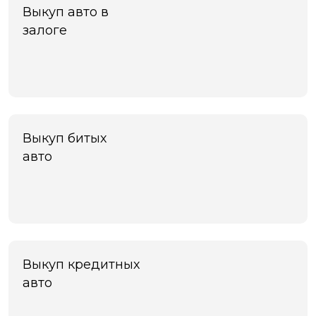
Чита
Выкуп авто в
Шахты
залоге
Электросталь
Энгельс
Южно-Сахалинск
Якутск
Ярославль
Яхрома
Выкуп битых
авто
Выкуп кредитных
авто