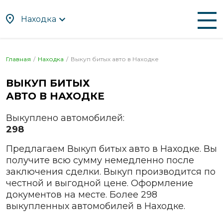
Находка
По алфавиту
По регионам
Главная
Находка
Выкуп битых авто в
Находке
Абакан
Находка
ВЫКУП БИТЫХ
Альметьевск
Нефтекамск
АВТО В
НАХОДКЕ
Ангарск
Нижневартовск
Выкуплено автомобилей:
Апрелевка
Нижнекамск
298
Арзамас
Нижний Новгород
Предлагаем Выкуп битых авто в Находке. Вы
Армавир
Нижний Тагил
получите всю сумму немедленно после
Артём
Новокузнецк
заключения сделки. Выкуп производится по
Архангельск
Новомосковск
честной и выгодной цене. Оформление
Астрахань
Новороссийск
документов на месте. Более 298
выкупленных автомобилей в Находке.
Ачинск
Новосибирск
Балаково
Новочебоксарск