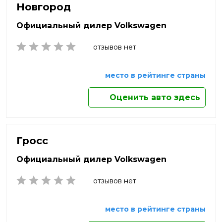
Нижнекамск
Нальчик
Яхрома
Новгород
Нижний Новгород
Наро-Фоминск
Нижний Тагил
Официальный дилер Volkswagen
Новокузнецк
Новомосковск
отзывов нет
Новороссийск
Новосибирск
место в рейтинге страны
Новочебоксарск
Новочеркасск
Оценить авто здесь
Новый Уренгой
Ногинск
Норильск
Ноябрьск
Гросс
Обнинск
Официальный дилер Volkswagen
Одинцово
Октябрьский
отзывов нет
Омск
Орёл
Оренбург
место в рейтинге страны
Орехово-Зуево