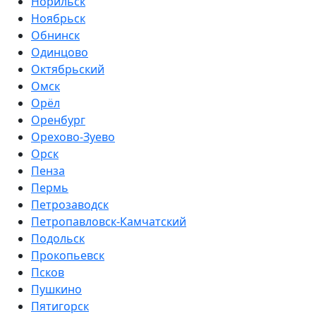
Норильск
Ноябрьск
Обнинск
Одинцово
Октябрьский
Омск
Орёл
Оренбург
Орехово-Зуево
Орск
Пенза
Пермь
Петрозаводск
Петропавловск-Камчатский
Подольск
Прокопьевск
Псков
Пушкино
Пятигорск