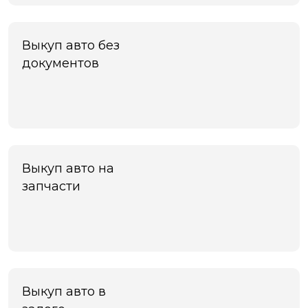
Черноголовка
Чехов
Чита
Выкуп авто без
Шахты
документов
Электросталь
Энгельс
Южно-Сахалинск
Якутск
Ярославль
Яхрома
Выкуп авто на
запчасти
Выкуп авто в