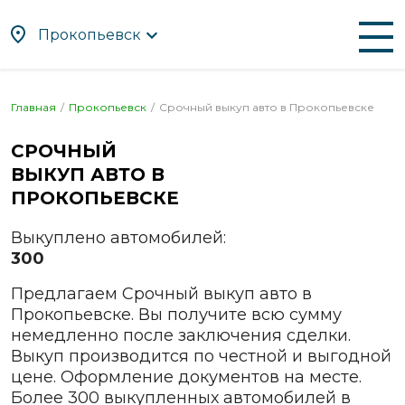
Прокопьевск
По алфавиту
По регионам
Главная
Прокопьевск
Срочный выкуп авто в
Прокопьевске
Абакан
Находка
СРОЧНЫЙ
Альметьевск
Нефтекамск
ВЫКУП АВТО В
Ангарск
Нижневартовск
ПРОКОПЬЕВСКЕ
Апрелевка
Нижнекамск
Выкуплено автомобилей:
Арзамас
Нижний Новгород
300
Армавир
Нижний Тагил
Предлагаем Срочный выкуп авто в
Артём
Новокузнецк
Прокопьевске. Вы получите всю сумму
Архангельск
Новомосковск
немедленно после заключения сделки.
Астрахань
Новороссийск
Выкуп производится по честной и выгодной
цене. Оформление документов на месте.
Ачинск
Новосибирск
Более 300 выкупленных автомобилей в
Балаково
Новочебоксарск