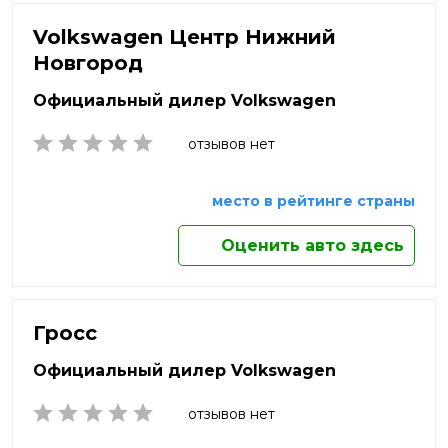
Нефтекамск
Нальчик
Яхрома
Нижневартовск
Volkswagen Центр Нижний
Наро-Фоминск
Нижнекамск
Новгород
Нижний Новгород
Нижний Тагил
Официальный дилер Volkswagen
Новокузнецк
Новомосковск
отзывов нет
Новороссийск
Новосибирск
место в рейтинге страны
Новочебоксарск
Новочеркасск
Оценить авто здесь
Новый Уренгой
Ногинск
Норильск
Ноябрьск
Гросс
Обнинск
Официальный дилер Volkswagen
Одинцово
Октябрьский
отзывов нет
Омск
Орёл