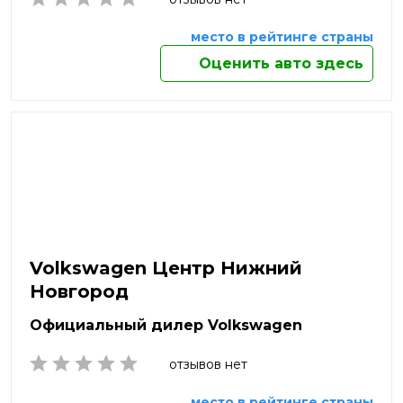
Рязань
Салават
место в рейтинге страны
Самара
Оценить авто здесь
Санкт-Петербург
Саранск
Сарапул
Саратов
Севастополь
Северодвинск
Сергиев Посад
Серов
Серпухов
Симферополь
Volkswagen Центр Нижний
Смоленск
Новгород
Солнечногорск
Сочи
Официальный дилер Volkswagen
Ставрополь
отзывов нет
Старый Оскол
Стерлитамак
место в рейтинге страны