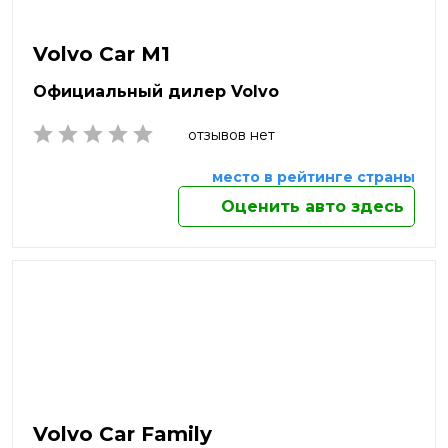
Находка
Нефтекамск
Volvo Car M1
Нижневартовск
Нижнекамск
Официальный дилер Volvo
Нижний Новгород
Нижний Тагил
отзывов нет
Новокузнецк
Новомосковск
место в рейтинге страны
Новороссийск
Оценить авто здесь
Новосибирск
Новочебоксарск
Новочеркасск
Новый Уренгой
Ногинск
Норильск
Ноябрьск
Обнинск
Одинцово
Октябрьский
Volvo Car Family