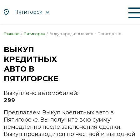
Пятигорск
Главная
Пятигорск
Выкуп кредитных авто в
Пятигорске
По алфавиту
По регионам
ВЫКУП
Абакан
Иваново
Нефтекамск
Саратов
КРЕДИТНЫХ
Альметьевск
Ижевск
Нижневартовск
Севастопол
Ангарск
Иркутск
Нижнекамск
Северодви
АВТО В
Апрелевка
Йошкар-
Нижний
Сергиев
ПЯТИГОРСКЕ
Ола
Новгород
Посад
Арзамас
Казань
Нижний
Серов
Выкуплено автомобилей:
Армавир
Тагил
299
Калининград
Серпухов
Артём
Новокузнецк
Калуга
Симферопо
Предлагаем Выкуп кредитных авто в
Архангельск
Новомосковск
Каменск-
Смоленск
Пятигорске. Вы получите всю сумму
Астрахань
Уральский
Новороссийск
немедленно после заключения сделки.
Солнечного
Ачинск
Камышин
Новосибирск
Выкуп производится по честной и выгодной
Сочи
Балаково