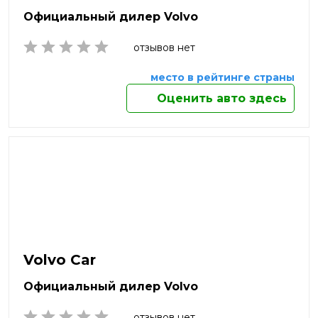
Омск
Официальный дилер Volvo
Орёл
Оренбург
отзывов нет
Орехово-Зуево
Орск
место в рейтинге страны
Пенза
Оценить авто здесь
Пермь
Петрозаводск
Петропавловск-Камчатский
Подольск
Прокопьевск
Псков
Пушкино
Пятигорск
Раменское
Реутов
Volvo Car
Россия
Россошь
Официальный дилер Volvo
Ростов-на-Дону
Рыбинск
отзывов нет