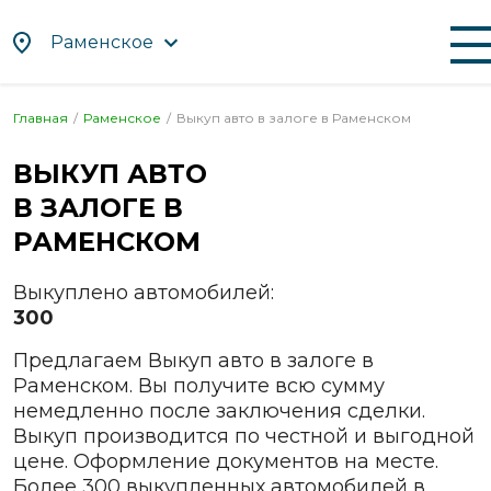
Раменское
Главная
Раменское
Выкуп авто в залоге в
Раменском
По алфавиту
По регионам
ВЫКУП АВТО
Абакан
Иваново
Нефтекамск
Саратов
В ЗАЛОГЕ В
Альметьевск
Ижевск
Нижневартовск
Севастопол
Ангарск
Иркутск
Нижнекамск
Северодви
РАМЕНСКОМ
Апрелевка
Йошкар-
Нижний
Сергиев
Ола
Новгород
Посад
Выкуплено автомобилей:
Арзамас
300
Казань
Нижний
Серов
Армавир
Тагил
Калининград
Серпухов
Предлагаем Выкуп авто в залоге в
Артём
Новокузнецк
Калуга
Симферопо
Раменском. Вы получите всю сумму
Архангельск
Новомосковск
немедленно после заключения сделки.
Каменск-
Смоленск
Астрахань
Выкуп производится по честной и выгодной
Уральский
Новороссийск
Солнечного
Ачинск
цене. Оформление документов на месте.
Камышин
Новосибирск
Сочи
Более 300 выкупленных автомобилей в
Балаково