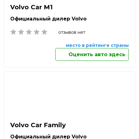
Нефтекамск
Volvo Car M1
Нижневартовск
Нижнекамск
Официальный дилер Volvo
Нижний Новгород
Нижний Тагил
отзывов нет
Новокузнецк
Новомосковск
место в рейтинге страны
Новороссийск
Оценить авто здесь
Новосибирск
Новочебоксарск
Новочеркасск
Новый Уренгой
Ногинск
Норильск
Ноябрьск
Обнинск
Одинцово
Октябрьский
Volvo Car Family
Омск
Официальный дилер Volvo
Орёл