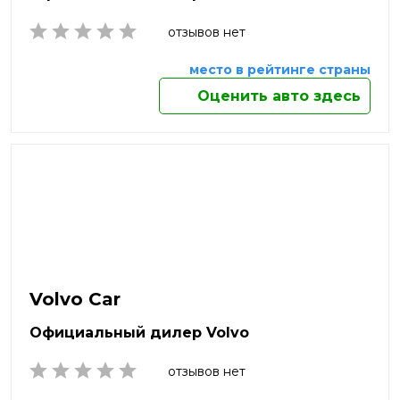
Оренбург
отзывов нет
Орехово-Зуево
Орск
место в рейтинге страны
Пенза
Оценить авто здесь
Пермь
Петрозаводск
Петропавловск-Камчатский
Подольск
Прокопьевск
Псков
Пушкино
Пятигорск
Раменское
Реутов
Volvo Car
Россия
Россошь
Официальный дилер Volvo
Ростов-на-Дону
Рыбинск
отзывов нет
Рязань