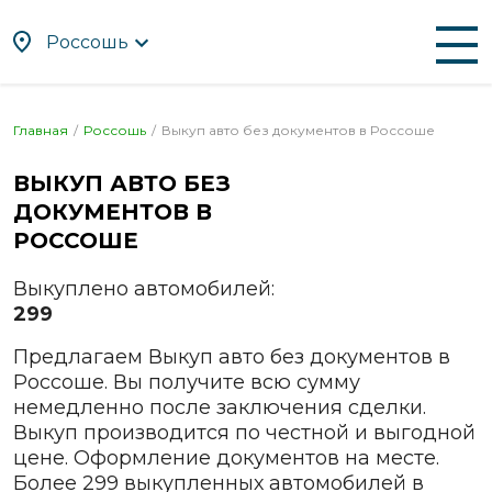
Россошь
По алфавиту
По регионам
Главная
Россошь
Выкуп авто без документов в
Россоше
Абакан
Находка
ВЫКУП АВТО БЕЗ
Альметьевск
Нефтекамск
ДОКУМЕНТОВ В
Ангарск
Нижневартовск
РОССОШЕ
Апрелевка
Нижнекамск
Выкуплено автомобилей:
Арзамас
Нижний Новгород
299
Армавир
Нижний Тагил
Предлагаем Выкуп авто без документов в
Артём
Новокузнецк
Россоше. Вы получите всю сумму
Архангельск
Новомосковск
немедленно после заключения сделки.
Астрахань
Новороссийск
Выкуп производится по честной и выгодной
цене. Оформление документов на месте.
Ачинск
Новосибирск
Более 299 выкупленных автомобилей в
Балаково
Новочебоксарск