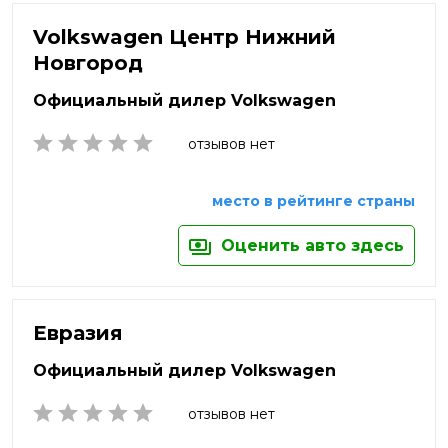
Нефтекамск
Нальчик
Яхрома
Нижневартовск
Volkswagen Центр Нижний
Наро-Фоминск
Нижнекамск
Новгород
Нижний Новгород
Нижний Тагил
Официальный дилер Volkswagen
Новокузнецк
Новомосковск
отзывов нет
Новороссийск
Новосибирск
место в рейтинге страны
Новочебоксарск
Новочеркасск
Оценить авто здесь
Новый Уренгой
Ногинск
Норильск
Ноябрьск
Евразия
Обнинск
Официальный дилер Volkswagen
Одинцово
Октябрьский
отзывов нет
Омск
Орёл