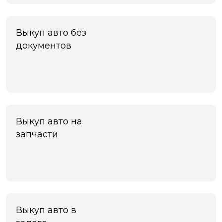
Черноголовка
Чехов
Чита
Выкуп авто без
Шахты
документов
Электросталь
Энгельс
Южно-Сахалинск
Якутск
Ярославль
Яхрома
Выкуп авто на
запчасти
Выкуп авто в