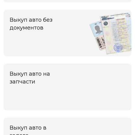
Черноголовка
Чехов
Чита
Выкуп авто без
Шахты
документов
Электросталь
Энгельс
Южно-Сахалинск
Якутск
Ярославль
Яхрома
Выкуп авто на
запчасти
Выкуп авто в