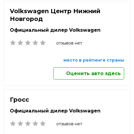
Нефтекамск
Нальчик
Яхрома
Нижневартовск
Volkswagen Центр Нижний
Наро-Фоминск
Нижнекамск
Новгород
Нижний Новгород
Нижний Тагил
Официальный дилер Volkswagen
Новокузнецк
Новомосковск
отзывов нет
Новороссийск
Новосибирск
место в рейтинге страны
Новочебоксарск
Новочеркасск
Оценить авто здесь
Новый Уренгой
Ногинск
Норильск
Ноябрьск
Гросс
Обнинск
Официальный дилер Volkswagen
Одинцово
Октябрьский
отзывов нет
Омск
Орёл