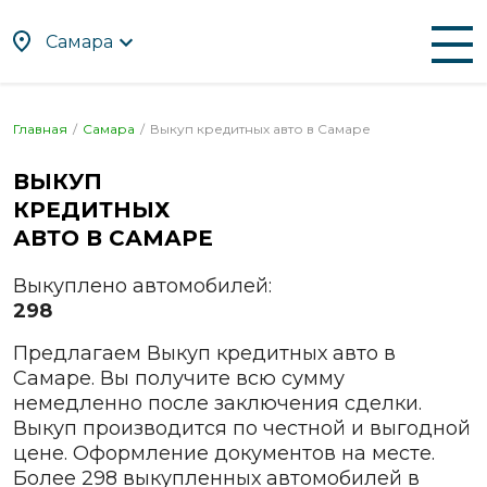
Самара
По алфавиту
По регионам
Главная
Самара
Выкуп кредитных авто в
Самаре
Абакан
Находка
ВЫКУП
Альметьевск
Нефтекамск
КРЕДИТНЫХ
Ангарск
Нижневартовск
АВТО В
САМАРЕ
Апрелевка
Нижнекамск
Выкуплено автомобилей:
Арзамас
Нижний Новгород
298
Армавир
Нижний Тагил
Предлагаем Выкуп кредитных авто в
Артём
Новокузнецк
Самаре. Вы получите всю сумму
Архангельск
Новомосковск
немедленно после заключения сделки.
Астрахань
Новороссийск
Выкуп производится по честной и выгодной
цене. Оформление документов на месте.
Ачинск
Новосибирск
Более 298 выкупленных автомобилей в
Балаково
Новочебоксарск