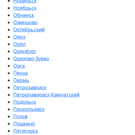
Норильск
Ноябрьск
Обнинск
Одинцово
Октябрьский
Омск
Орёл
Оренбург
Орехово-Зуево
Орск
Пенза
Пермь
Петрозаводск
Петропавловск-Камчатский
Подольск
Прокопьевск
Псков
Пушкино
Пятигорск