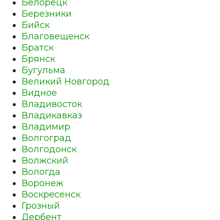
Белорецк
Березники
Бийск
Благовещенск
Братск
Брянск
Бугульма
Великий Новгород
Видное
Владивосток
Владикавказ
Владимир
Волгоград
Волгодонск
Волжский
Вологда
Воронеж
Воскресенск
Грозный
Дербент