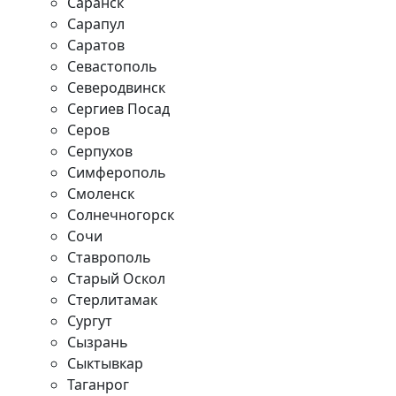
Саранск
Сарапул
Саратов
Севастополь
Северодвинск
Сергиев Посад
Серов
Серпухов
Симферополь
Смоленск
Солнечногорск
Сочи
Ставрополь
Старый Оскол
Стерлитамак
Сургут
Сызрань
Сыктывкар
Таганрог