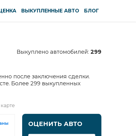
ЦЕНКА
ВЫКУПЛЕННЫЕ АВТО
БЛОГ
По алфавиту
По регионам
Северодвинск
Выкуплено автомобилей:
299
Сергиев Посад
Серов
Серпухов
енно после заключения сделки.
Симферополь
сте. Более 299 выкупленных
Смоленск
Солнечногорск
 карте
Сочи
Ставрополь
ОЦЕНИТЬ АВТО
раны
Старый Оскол
Стерлитамак