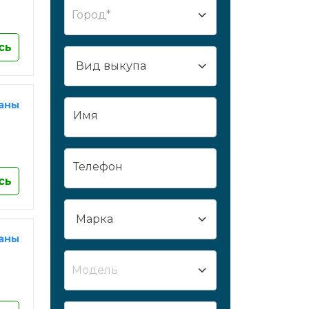
Город*
Сургут
Сызрань
сь
Сыктывкар
Таганрог
Тамбов
раны
Имя
Тверь
Тобольск
Тольятти
Телефон
Томск
сь
Тула
Тюмень
Улан-Удэ
раны
Ульяновск
Модель
Усть-Лабинск
Уфа