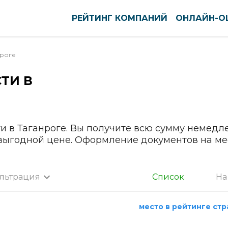
РЕЙТИНГ КОМПАНИЙ
ОНЛАЙН-О
нроге
ТИ В
оуст
Нефтекамск
ново
Нижневартовск
вск
Нижнекамск
тск
Нижний Новгород
и в Таганроге. Вы получите всю сумму немедл
кар-Ола
Нижний Тагил
 выгодной цене. Оформление документов на ме
нь
Новокузнецк
ининград
Новомосковск
льтрация
Список
На
га
Новороссийск
а
нск-Уральский
Новосибирск
место в рейтинге ст
ышин
Новочебоксарск
Все города
пийск
Новочеркасск