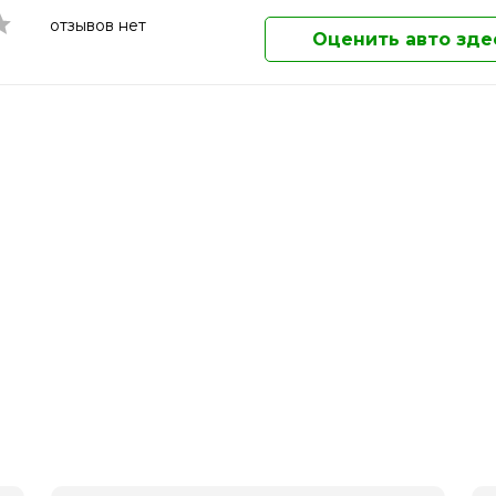
Магнитогорск
отзывов нет
Майкоп
Оценить авто зде
Махачкала
Миасс
Москва
Мурманск
Муром
Мытищи
Набережные Челны
Нальчик
Наро-Фоминск
Находка
Нефтекамск
Нижневартовск
Нижнекамск
Нижний Новгород
Нижний Тагил
Новокузнецк
Новомосковск