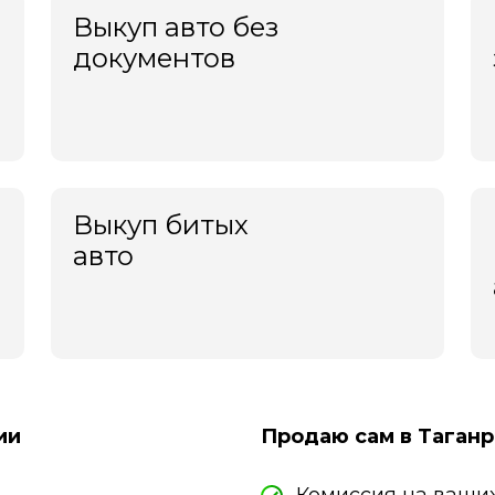
Новороссийск
Выкуп авто без
Новосибирск
Новочебоксарск
документов
Новочеркасск
Новый Уренгой
Ногинск
Норильск
Ноябрьск
Обнинск
Выкуп битых
Одинцово
авто
Октябрьский
Омск
Орёл
Оренбург
Орехово-Зуево
Орск
Пенза
Пермь
ии
Продаю сам в Таганр
Петрозаводск
Петропавловск-Камчатский