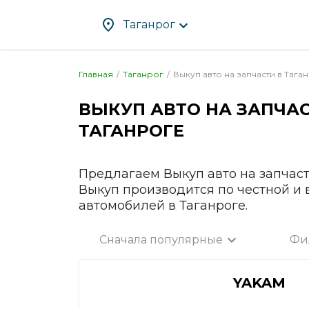
Таганрог
Главная
Таганрог
Выкуп авто на запчасти в
Тага
ВЫКУП АВТО НА ЗАПЧАС
Абакан
Злат
ТАГАНРОГЕ
Альметьевск
Ива
Ангарск
Иже
Апрелевка
Ирку
Предлагаем Выкуп авто на запчаст
Арзамас
Йош
Выкуп производится по честной и
автомобилей в Таганроге.
Армавир
Каза
Артём
Кал
Сначала популярные
Фи
Архангельск
Калу
Все город
Астрахань
Каме
YAKAM
Ачинск
Кам
Балаково
Кас