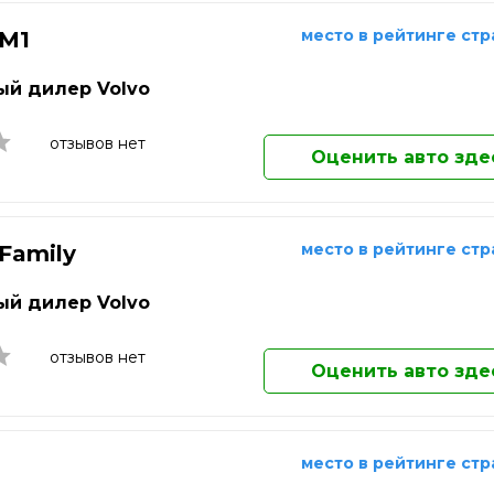
ережные Челны
Саранск
Долгопрудный
ьчик
Сарапул
Домодедово
место в рейтинге ст
 M1
Екатеринбург
о-Фоминск
Саратов
Елец
й дилер Volvo
одка
Севастополь
Елец
Жуковский
отзывов нет
Оценить авто зде
Златоуст
Иваново
Ижевск
Иркутск
место в рейтинге ст
 Family
Йошкар-Ола
Казань
й дилер Volvo
Калининград
Калуга
отзывов нет
Каменск-Уральский
Оценить авто зде
Камышин
Каспийск
Кемерово
место в рейтинге ст
Кинешма