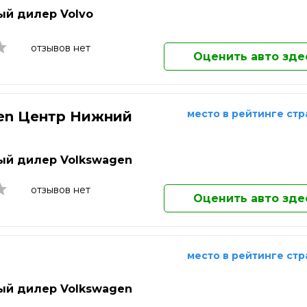
Киров
й дилер Volvo
Клин
Ковров
Коломна
отзывов нет
Оценить авто зде
Комсомольск-на-Амуре
Копейск
Королёв
Кострома
место в рейтинге ст
en Центр Нижний
Котельники
д
Красногорск
Краснодар
й дилер Volkswagen
Краснознаменск
Красноярск
отзывов нет
Оценить авто зде
Кузнецк
Курган
Курск
Кызыл
место в рейтинге ст
Липецк
Лобня
й дилер Volkswagen
Люберцы