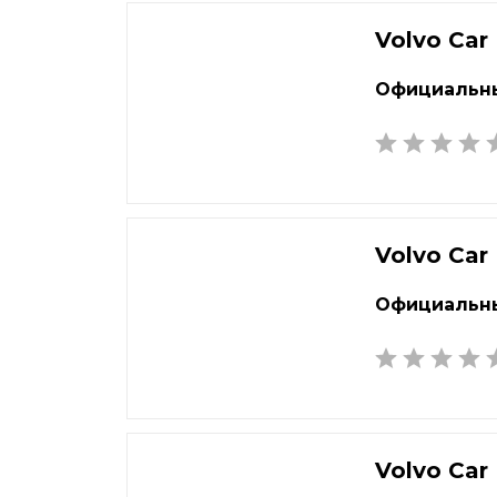
Екатеринбург
Наб
Елец
Нал
Volvo Car
Елец
Нар
Официальны
Жуковский
Нах
Volvo Car
Официальны
Volvo Car