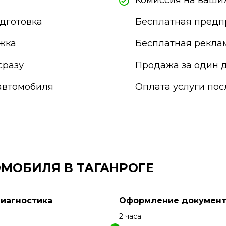
Комиссия на ваших
Подольск
Прокопьевск
дготовка
Бесплатная предп
Псков
Пушкино
жка
Бесплатная рекла
Пятигорск
Раменское
сразу
Продажа за один д
Реутов
автомобиля
Оплата услуги по
Россия
Россошь
Ростов-на-Дону
Рыбинск
Рязань
Салават
Самара
МОБИЛЯ В ТАГАНРОГЕ
Санкт-Петербург
Саранск
Сарапул
Диагностика
Оформление документ
Саратов
Севастополь
н
2 часа