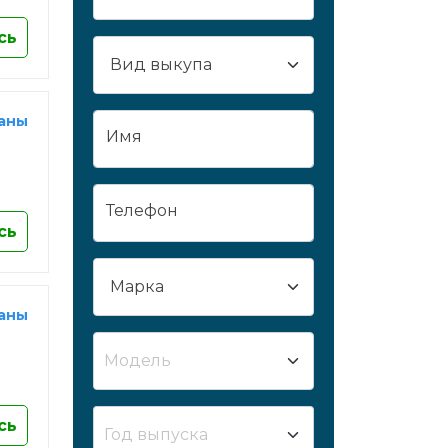
Сургут
сь
Сызрань
Сыктывкар
Таганрог
раны
Имя
Тамбов
Тверь
Тобольск
Телефон
Тольятти
сь
Томск
Тула
раны
Тюмень
Улан-Удэ
Модель
Ульяновск
Усть-Лабинск
сь
Уфа
Год выпуска