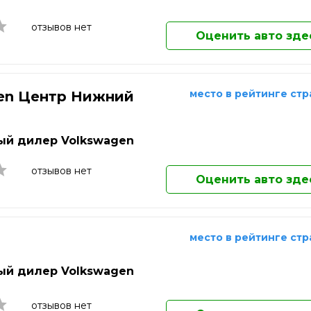
Ковров
Коломна
отзывов нет
Оценить авто зде
Комсомольск-на-Амуре
Копейск
Королёв
Кострома
место в рейтинге ст
en Центр Нижний
Котельники
д
Красногорск
Краснодар
й дилер Volkswagen
Краснознаменск
Красноярск
отзывов нет
Оценить авто зде
Кузнецк
Курган
Курск
Кызыл
место в рейтинге ст
Липецк
Лобня
й дилер Volkswagen
Люберцы
Магнитогорск
отзывов нет