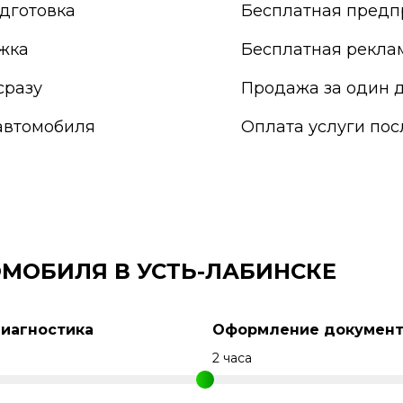
Прокопьевск
дготовка
Бесплатная предп
Псков
Пушкино
жка
Бесплатная рекла
Пятигорск
Раменское
сразу
Продажа за один д
Реутов
автомобиля
Оплата услуги по
Россия
Россошь
Ростов-на-Дону
Рыбинск
Рязань
Салават
Самара
МОБИЛЯ В УСТЬ-ЛАБИНСКЕ
Санкт-Петербург
Саранск
Сарапул
Диагностика
Оформление документ
Саратов
Севастополь
н
2 часа
Северодвинск
Сергиев Посад