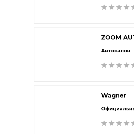
Балашиха
Кем
Барнаул
Кин
Батайск
Кир
Белгород
Кли
ZOOM AU
Белорецк
Ков
Автосалон
Березники
Кол
Бийск
Комс
Благовещенск
Коп
Братск
Кор
Брянск
Кост
Wagner
Бугульма
Кот
Великий Новгород
Крас
Официальны
Видное
Кра
Владивосток
Кра
Владикавказ
Крас