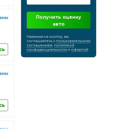
кий
Хабаровск
Химки
Получить оценку
раны
Чебоксары
авто
Челябинск
Нажимая на кнопку, вы
Череповец
соглашаетесь с
пользовательским
соглашением
,
политикой
Черкесск
сь
конфиденциальности
и
офертой
Черноголовка
Чехов
Чита
раны
Шахты
Электросталь
Энгельс
Южно-Сахалинск
сь
Якутск
Ярославль