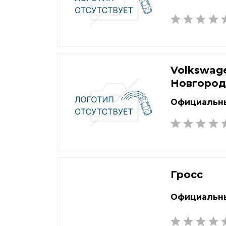
Volkswag
Новгоро
Официальны
Гросс
Официальны