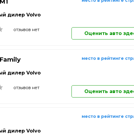
ережные Челны
Саранск
Домодедово
место в рейтинге ст
 M1
Екатеринбург
ьчик
Сарапул
Елец
й дилер Volvo
о-Фоминск
Саратов
Елец
одка
Севастополь
Жуковский
отзывов нет
Оценить авто зде
Златоуст
Иваново
Ижевск
Иркутск
место в рейтинге ст
 Family
Йошкар-Ола
Казань
й дилер Volvo
Калининград
Калуга
отзывов нет
Каменск-Уральский
Оценить авто зде
Камышин
Каспийск
Кемерово
место в рейтинге ст
Кинешма
Киров
й дилер Volvo
Клин