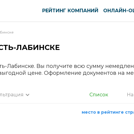
РЕЙТИНГ КОМПАНИЙ
ОНЛАЙН-О
абинске
СТЬ-ЛАБИНСКЕ
оуст
Нефтекамск
ново
Нижневартовск
вск
Нижнекамск
ть-Лабинске. Вы получите всю сумму немедлен
 выгодной цене. Оформление документов на ме
тск
Нижний Новгород
кар-Ола
Нижний Тагил
нь
Новокузнецк
льтрация
Список
На
ининград
Новомосковск
а
га
Новороссийск
место в рейтинге ст
нск-Уральский
Новосибирск
Все города
ышин
Новочебоксарск
Абакан
пийск
Новочеркасск