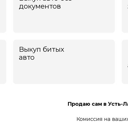
Новочебоксарск
документов
Новочеркасск
Новый Уренгой
Ногинск
Норильск
Ноябрьск
Обнинск
Выкуп битых
Одинцово
авто
Октябрьский
Омск
Орёл
Оренбург
Орехово-Зуево
Орск
Пенза
Пермь
Продаю сам в Усть-Л
Петрозаводск
Петропавловск-Камчатский
Комиссия на ваших
Подольск