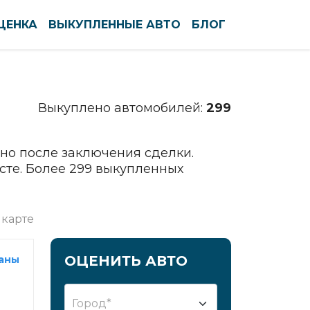
ЦЕНКА
ВЫКУПЛЕННЫЕ АВТО
БЛОГ
По алфавиту
По регионам
Выкуплено автомобилей:
299
Северодвинск
Сергиев Посад
Серов
но после заключения сделки.
сте. Более 299 выкупленных
Серпухов
Симферополь
Смоленск
 карте
Солнечногорск
Сочи
ОЦЕНИТЬ АВТО
раны
Ставрополь
Старый Оскол
Город*
Стерлитамак