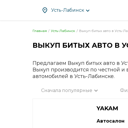
Усть-Лабинск
Главная
Усть-Лабинск
Выкуп битых авто в
Усть-Л
ВЫКУП БИТЫХ АВТО В
У
Абакан
Злат
Альметьевск
Ива
Ангарск
Иже
Предлагаем Выкуп битых авто в Ус
Выкуп производится по честной и
Апрелевка
Ирку
автомобилей в Усть-Лабинске.
Арзамас
Йош
Армавир
Каза
Сначала популярные
Фи
Артём
Кал
Все город
Архангельск
Калу
YAKAM
Астрахань
Каме
Ачинск
Кам
Автосалон
Балаково
Кас