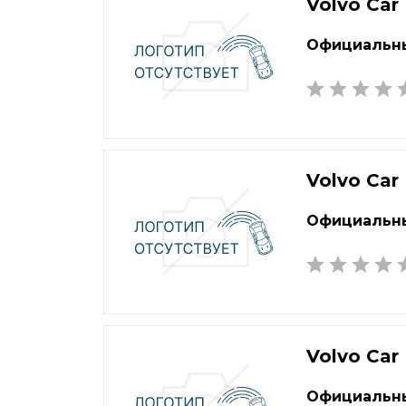
Екатеринбург
Наб
Volvo Car
Елец
Нал
Официальны
Елец
Нар
Жуковский
Нах
Volvo Car
Официальны
Volvo Car
Официальны