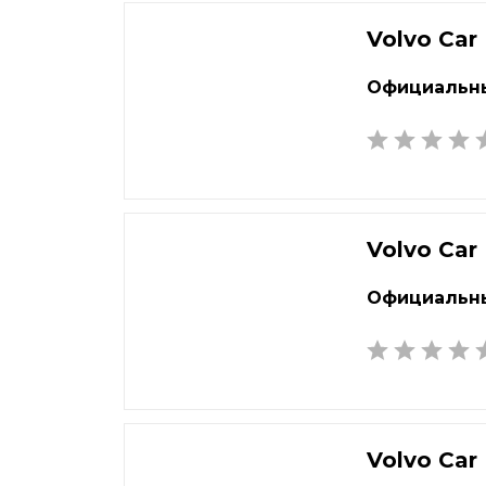
Екатеринбург
Наб
Елец
Нал
Volvo Car
Елец
Нар
Официальны
Жуковский
Нах
Volvo Car
Официальны
Volvo Car