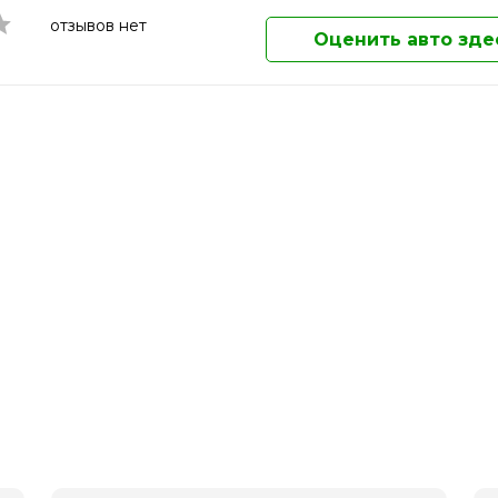
Магнитогорск
отзывов нет
Майкоп
Оценить авто зде
Махачкала
Миасс
Москва
Мурманск
Муром
Мытищи
Набережные Челны
Нальчик
Наро-Фоминск
Находка
Нефтекамск
Нижневартовск
Нижнекамск
Нижний Новгород
Нижний Тагил
Новокузнецк
Новомосковск