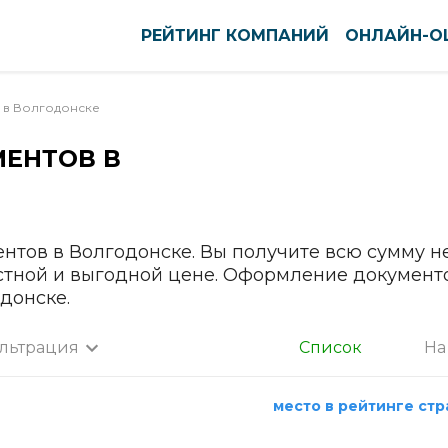
РЕЙТИНГ КОМПАНИЙ
ОНЛАЙН-О
 в
Волгодонске
МЕНТОВ В
оуст
Нефтекамск
ново
Нижневартовск
вск
Нижнекамск
тск
Нижний Новгород
ентов в Волгодонске. Вы получите всю сумму 
кар-Ола
Нижний Тагил
стной и выгодной цене. Оформление документо
донске.
нь
Новокузнецк
ининград
Новомосковск
льтрация
Список
На
га
Новороссийск
а
нск-Уральский
Новосибирск
место в рейтинге ст
ышин
Новочебоксарск
Все города
пийск
Новочеркасск