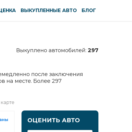
ЦЕНКА
ВЫКУПЛЕННЫЕ АВТО
БЛОГ
По алфавиту
По регионам
Северодвинск
Выкуплено автомобилей:
297
Сергиев Посад
Серов
Серпухов
немедленно после заключения
Симферополь
в на месте. Более 297
Смоленск
Солнечногорск
 карте
Сочи
Ставрополь
ОЦЕНИТЬ АВТО
раны
Старый Оскол
Стерлитамак