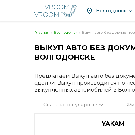
Волгодонск
Главная
Волгодонск
Выкуп авто без документов
ВЫКУП АВТО БЕЗ ДОКУ
Абакан
Злат
ВОЛГОДОНСКЕ
Альметьевск
Ива
Ангарск
Иже
Апрелевка
Ирку
Предлагаем Выкуп авто без докум
Арзамас
Йош
сделки. Выкуп производится по че
выкупленных автомобилей в Волго
Армавир
Каза
Артём
Кал
Сначала популярные
Фи
Архангельск
Калу
Все город
Астрахань
Каме
YAKAM
Ачинск
Кам
Балаково
Кас