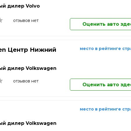
Киров
й дилер Volvo
Клин
Ковров
Коломна
отзывов нет
Оценить авто зде
Комсомольск-на-Амуре
Копейск
Королёв
Кострома
место в рейтинге ст
en Центр Нижний
Котельники
д
Красногорск
Краснодар
й дилер Volkswagen
Краснознаменск
Красноярск
отзывов нет
Оценить авто зде
Кузнецк
Курган
Курск
Кызыл
место в рейтинге ст
Липецк
Лобня
й дилер Volkswagen
Люберцы