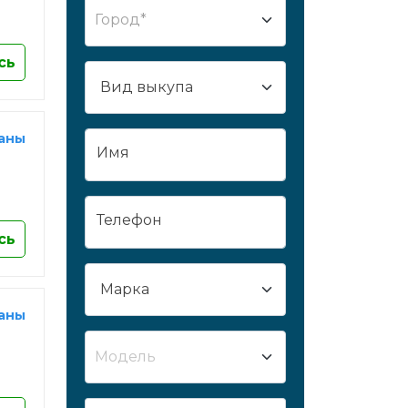
Город*
Сургут
Сызрань
сь
Сыктывкар
Таганрог
Тамбов
раны
Имя
Тверь
Тобольск
Тольятти
Телефон
Томск
сь
Тула
Тюмень
Улан-Удэ
раны
Ульяновск
Модель
Усть-Лабинск
Уфа