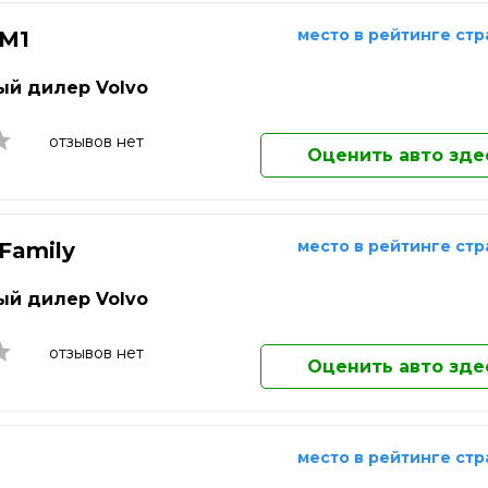
ережные Челны
Саранск
Долгопрудный
ьчик
Сарапул
Домодедово
место в рейтинге ст
 M1
Екатеринбург
о-Фоминск
Саратов
Елец
й дилер Volvo
одка
Севастополь
Елец
Жуковский
отзывов нет
Оценить авто зде
Златоуст
Иваново
Ижевск
Иркутск
место в рейтинге ст
 Family
Йошкар-Ола
Казань
й дилер Volvo
Калининград
Калуга
отзывов нет
Каменск-Уральский
Оценить авто зде
Камышин
Каспийск
Кемерово
место в рейтинге ст
Кинешма