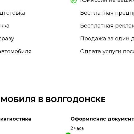
Комиссия на ваших
Подольск
Прокопьевск
дготовка
Бесплатная предп
Псков
Пушкино
жка
Бесплатная рекла
Пятигорск
Раменское
сразу
Продажа за один д
Реутов
автомобиля
Оплата услуги по
Россия
Россошь
Ростов-на-Дону
Рыбинск
Рязань
Салават
Самара
ОМОБИЛЯ В ВОЛГОДОНСКЕ
Санкт-Петербург
Саранск
Сарапул
Диагностика
Оформление документ
Саратов
Севастополь
н
2 часа