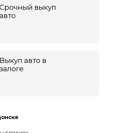
Срочный выкуп
авто
Выкуп авто в
залоге
донске