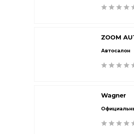
Балашиха
Кем
Барнаул
Кин
Батайск
Кир
Белгород
Кли
ZOOM AU
Белорецк
Ков
Автосалон
Березники
Кол
Бийск
Комс
Благовещенск
Коп
Братск
Кор
Брянск
Кост
Wagner
Бугульма
Кот
Великий Новгород
Крас
Официальны
Видное
Кра
Владивосток
Кра
Владикавказ
Крас