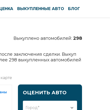
ЦЕНКА
ВЫКУПЛЕННЫЕ АВТО
БЛОГ
По алфавиту
По регионам
Выкуплено автомобилей:
298
Северодвинск
Сергиев Посад
Серов
после заключения сделки. Выкуп
олее 298 выкупленных автомобилей
Серпухов
Симферополь
Смоленск
 карте
Солнечногорск
Сочи
ОЦЕНИТЬ АВТО
раны
Ставрополь
Старый Оскол
Город*
Стерлитамак