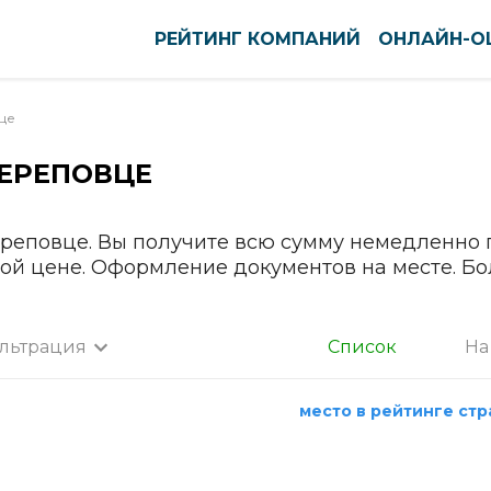
РЕЙТИНГ КОМПАНИЙ
ОНЛАЙН-О
це
ЕРЕПОВЦЕ
оуст
Нефтекамск
ново
Нижневартовск
вск
Нижнекамск
ереповце. Вы получите всю сумму немедленно 
ной цене. Оформление документов на месте. Б
тск
Нижний Новгород
кар-Ола
Нижний Тагил
нь
Новокузнецк
льтрация
Список
На
ининград
Новомосковск
а
га
Новороссийск
место в рейтинге ст
нск-Уральский
Новосибирск
Все города
ышин
Новочебоксарск
Абакан
пийск
Новочеркасск