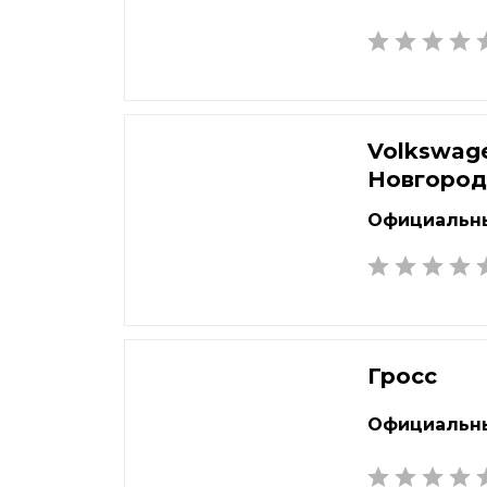
Volkswag
Новгоро
Официальны
Гросс
Официальны