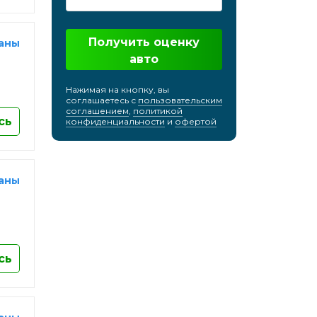
кий
Хабаровск
Химки
Получить оценку
раны
Чебоксары
авто
Челябинск
Нажимая на кнопку, вы
Череповец
соглашаетесь с
пользовательским
соглашением
,
политикой
Черкесск
сь
конфиденциальности
и
офертой
Черноголовка
Чехов
Чита
раны
Шахты
Электросталь
Энгельс
Южно-Сахалинск
сь
Якутск
Ярославль