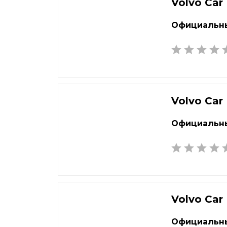
Екатеринбург
Наб
Volvo Car
Елец
Нал
Официальны
Елец
Нар
Жуковский
Нах
Volvo Car
Официальны
Volvo Car
Официальны