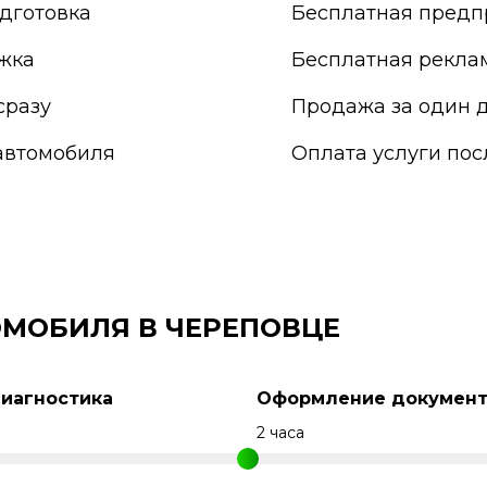
Прокопьевск
дготовка
Бесплатная предп
Псков
Пушкино
жка
Бесплатная рекла
Пятигорск
Раменское
сразу
Продажа за один д
Реутов
автомобиля
Оплата услуги по
Россия
Россошь
Ростов-на-Дону
Рыбинск
Рязань
Салават
Самара
МОБИЛЯ В ЧЕРЕПОВЦЕ
Санкт-Петербург
Саранск
Сарапул
Диагностика
Оформление документ
Саратов
Севастополь
н
2 часа
Северодвинск
Сергиев Посад