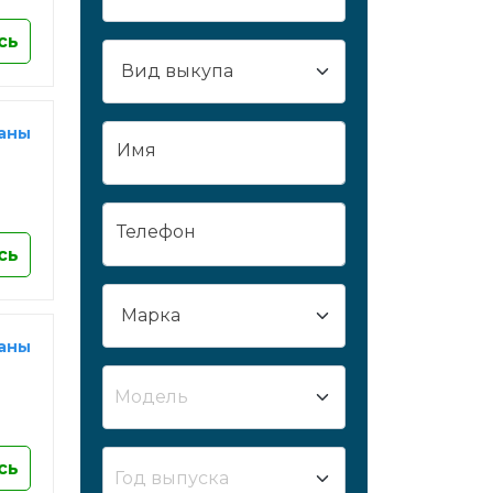
Сургут
сь
Сызрань
Сыктывкар
Таганрог
раны
Имя
Тамбов
Тверь
Тобольск
Телефон
Тольятти
сь
Томск
Тула
раны
Тюмень
Улан-Удэ
Модель
Ульяновск
Усть-Лабинск
сь
Уфа
Год выпуска