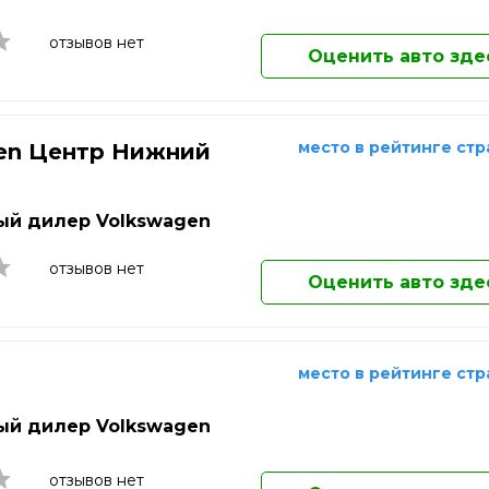
Ковров
Коломна
отзывов нет
Оценить авто зде
Комсомольск-на-Амуре
Копейск
Королёв
Кострома
место в рейтинге ст
en Центр Нижний
Котельники
д
Красногорск
Краснодар
й дилер Volkswagen
Краснознаменск
Красноярск
отзывов нет
Оценить авто зде
Кузнецк
Курган
Курск
Кызыл
место в рейтинге ст
Липецк
Лобня
й дилер Volkswagen
Люберцы
Магнитогорск
отзывов нет