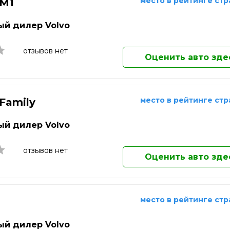
ережные Челны
Саранск
Домодедово
место в рейтинге ст
 M1
Екатеринбург
ьчик
Сарапул
Елец
й дилер Volvo
о-Фоминск
Саратов
Елец
одка
Севастополь
Жуковский
отзывов нет
Оценить авто зде
Златоуст
Иваново
Ижевск
Иркутск
место в рейтинге ст
 Family
Йошкар-Ола
Казань
й дилер Volvo
Калининград
Калуга
отзывов нет
Каменск-Уральский
Оценить авто зде
Камышин
Каспийск
Кемерово
место в рейтинге ст
Кинешма
Киров
й дилер Volvo
Клин