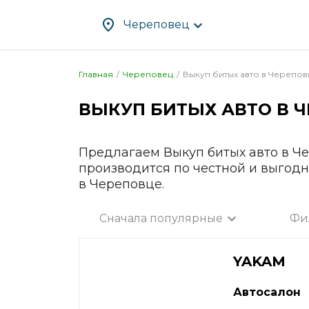
Череповец
Главная
Череповец
Выкуп битых авто в
Черепов
ВЫКУП БИТЫХ АВТО В
Ч
Абакан
Злат
Альметьевск
Ива
Ангарск
Иже
Предлагаем Выкуп битых авто в Ч
производится по честной и выгод
Апрелевка
Ирку
в Череповце.
Арзамас
Йош
Армавир
Каза
Сначала популярные
Фи
Артём
Кал
Все город
Архангельск
Калу
YAKAM
Астрахань
Каме
Ачинск
Кам
Автосалон
Балаково
Кас