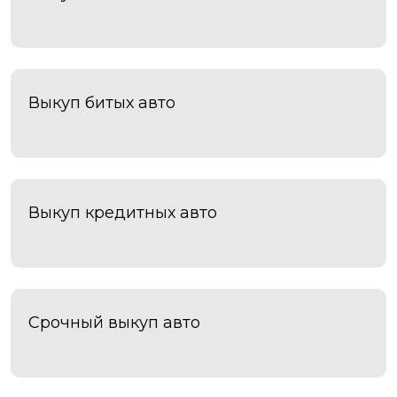
Чехов
Чита
Шахты
Электросталь
Энгельс
Выкуп битых авто
Южно-Сахалинск
Якутск
Ярославль
Яхрома
Выкуп кредитных авто
Срочный выкуп авто