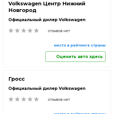
Нижневартовск
Нальчик
Яхрома
Volkswagen Центр Нижний
Нижнекамск
Новгород
Наро-Фоминск
Нижний Новгород
Нижний Тагил
Официальный дилер Volkswagen
Новокузнецк
Новомосковск
отзывов нет
Новороссийск
Новосибирск
место в рейтинге страны
Новочебоксарск
Новочеркасск
Оценить авто здесь
Новый Уренгой
Ногинск
Норильск
Ноябрьск
Гросс
Обнинск
Официальный дилер Volkswagen
Одинцово
Октябрьский
отзывов нет
Омск
Орёл
Оренбург