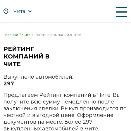
Чита
По алфавиту
По регионам
Главная
Чита
Рейтинг компаний в
Чите
Абакан
Находка
РЕЙТИНГ
Альметьевск
Нефтекамск
КОМПАНИЙ В
Ангарск
Нижневартовск
ЧИТЕ
Апрелевка
Нижнекамск
Выкуплено автомобилей:
Арзамас
Нижний Новгород
297
Армавир
Нижний Тагил
Предлагаем Рейтинг компаний в Чите. Вы
Артём
Новокузнецк
получите всю сумму немедленно после
Архангельск
Новомосковск
заключения сделки. Выкуп производится по
Астрахань
Новороссийск
честной и выгодной цене. Оформление
документов на месте. Более 297
Ачинск
Новосибирск
выкупленных автомобилей в Чите.
Балаково
Новочебоксарск