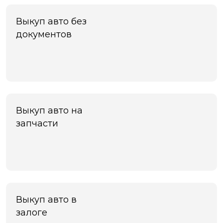
Чехов
Чита
Выкуп авто без
Шахты
документов
Электросталь
Энгельс
Южно-Сахалинск
Якутск
Ярославль
Яхрома
Выкуп авто на
запчасти
Выкуп авто в
залоге