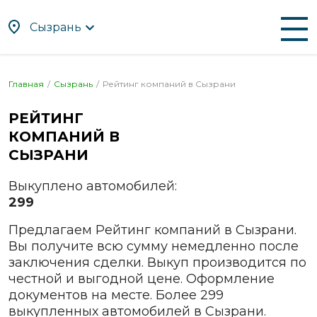
Сызрань
По алфавиту
По регионам
Главная
Сызрань
Рейтинг компаний в
Сызрани
Абакан
Находка
РЕЙТИНГ
Альметьевск
Нефтекамск
КОМПАНИЙ В
Ангарск
Нижневартовск
СЫЗРАНИ
Апрелевка
Нижнекамск
Выкуплено автомобилей:
Арзамас
Нижний Новгород
299
Армавир
Нижний Тагил
Предлагаем Рейтинг компаний в Сызрани.
Артём
Новокузнецк
Вы получите всю сумму немедленно после
Архангельск
Новомосковск
заключения сделки. Выкуп производится по
Астрахань
Новороссийск
честной и выгодной цене. Оформление
документов на месте. Более 299
Ачинск
Новосибирск
выкупленных автомобилей в Сызрани.
Балаково
Новочебоксарск