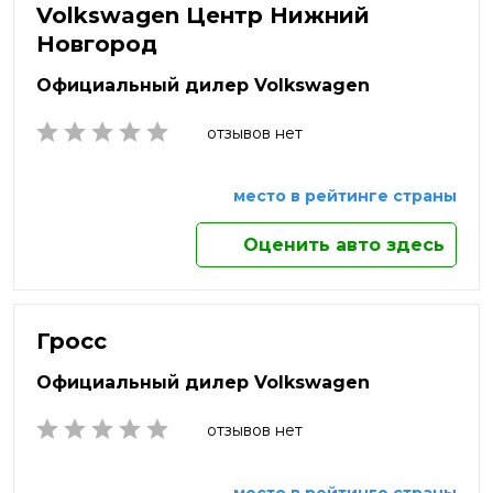
Нижневартовск
Нальчик
Яхрома
Volkswagen Центр Нижний
Нижнекамск
Новгород
Наро-Фоминск
Нижний Новгород
Нижний Тагил
Официальный дилер Volkswagen
Новокузнецк
Новомосковск
отзывов нет
Новороссийск
Новосибирск
место в рейтинге страны
Новочебоксарск
Новочеркасск
Оценить авто здесь
Новый Уренгой
Ногинск
Норильск
Ноябрьск
Гросс
Обнинск
Официальный дилер Volkswagen
Одинцово
Октябрьский
отзывов нет
Омск
Орёл
Оренбург