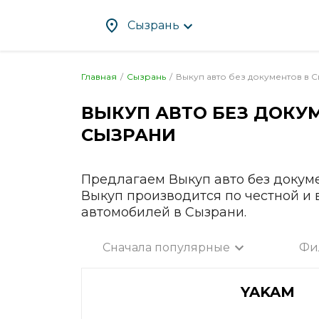
Сызрань
Главная
Сызрань
Выкуп авто без документов в
С
ВЫКУП АВТО БЕЗ ДОКУ
Абакан
Злат
СЫЗРАНИ
Альметьевск
Ива
Ангарск
Иже
Апрелевка
Ирку
Предлагаем Выкуп авто без докум
Арзамас
Йош
Выкуп производится по честной и
автомобилей в Сызрани.
Армавир
Каза
Артём
Кал
Сначала популярные
Фи
Архангельск
Калу
Все город
Астрахань
Каме
YAKAM
Ачинск
Кам
Балаково
Кас