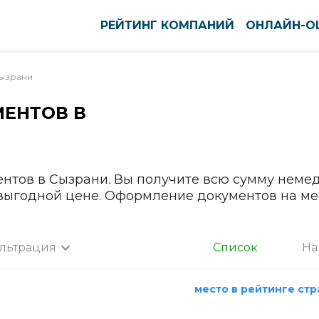
РЕЙТИНГ КОМПАНИЙ
ОНЛАЙН-О
ызрани
МЕНТОВ В
оуст
Нефтекамск
ново
Нижневартовск
вск
Нижнекамск
тск
Нижний Новгород
ентов в Сызрани. Вы получите всю сумму неме
кар-Ола
Нижний Тагил
 выгодной цене. Оформление документов на ме
нь
Новокузнецк
ининград
Новомосковск
льтрация
Список
На
га
Новороссийск
а
нск-Уральский
Новосибирск
место в рейтинге ст
ышин
Новочебоксарск
Все города
пийск
Новочеркасск