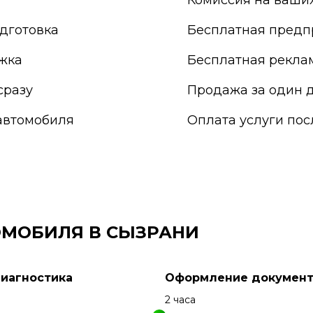
Комиссия на ваших
Подольск
Прокопьевск
дготовка
Бесплатная предп
Псков
Пушкино
жка
Бесплатная рекла
Пятигорск
Раменское
сразу
Продажа за один д
Реутов
автомобиля
Оплата услуги по
Россия
Россошь
Ростов-на-Дону
Рыбинск
Рязань
Салават
Самара
ОМОБИЛЯ В СЫЗРАНИ
Санкт-Петербург
Саранск
Сарапул
Диагностика
Оформление документ
Саратов
Севастополь
н
2 часа