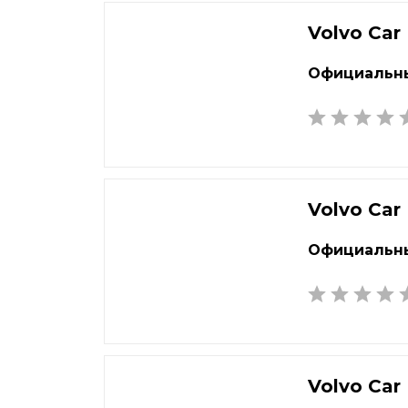
Екатеринбург
Наб
Елец
Нал
Volvo Car
Елец
Нар
Официальны
Жуковский
Нах
Volvo Car
Официальны
Volvo Car