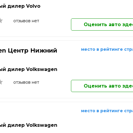
Киров
й дилер Volvo
Клин
Ковров
Коломна
отзывов нет
Оценить авто зде
Комсомольск-на-Амуре
Копейск
Королёв
Кострома
место в рейтинге ст
en Центр Нижний
Котельники
д
Красногорск
Краснодар
й дилер Volkswagen
Краснознаменск
Красноярск
отзывов нет
Оценить авто зде
Кузнецк
Курган
Курск
Кызыл
место в рейтинге ст
Липецк
Лобня
й дилер Volkswagen
Люберцы