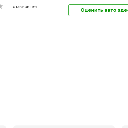
Магнитогорск
отзывов нет
Майкоп
Оценить авто зде
Махачкала
Миасс
Москва
Мурманск
Муром
Мытищи
Набережные Челны
Нальчик
Наро-Фоминск
Находка
Нефтекамск
Нижневартовск
Нижнекамск
Нижний Новгород
Нижний Тагил
Новокузнецк
Новомосковск