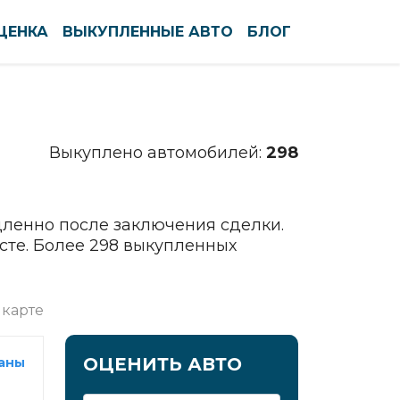
ЦЕНКА
ВЫКУПЛЕННЫЕ АВТО
БЛОГ
По алфавиту
По регионам
Северодвинск
Выкуплено автомобилей:
298
Сергиев Посад
Серов
Серпухов
дленно после заключения сделки.
Симферополь
сте. Более 298 выкупленных
Смоленск
Солнечногорск
 карте
Сочи
Ставрополь
ОЦЕНИТЬ АВТО
раны
Старый Оскол
Стерлитамак