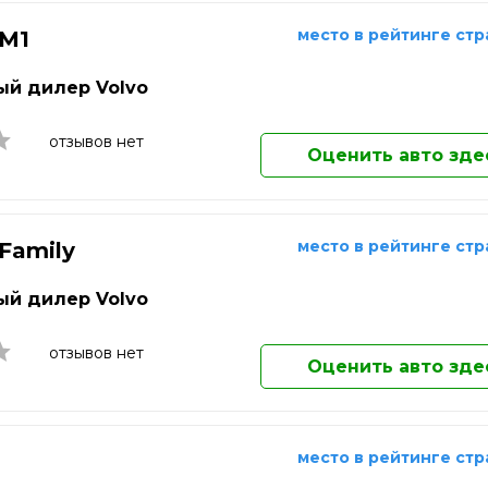
ережные Челны
Саранск
Долгопрудный
ьчик
Сарапул
Домодедово
место в рейтинге ст
 M1
Екатеринбург
о-Фоминск
Саратов
Елец
й дилер Volvo
одка
Севастополь
Елец
Жуковский
отзывов нет
Оценить авто зде
Златоуст
Иваново
Ижевск
Иркутск
место в рейтинге ст
 Family
Йошкар-Ола
Казань
й дилер Volvo
Калининград
Калуга
отзывов нет
Каменск-Уральский
Оценить авто зде
Камышин
Каспийск
Кемерово
место в рейтинге ст
Кинешма