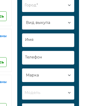
Город*
Сургут
Сызрань
сь
Сыктывкар
Таганрог
Тамбов
раны
Имя
Тверь
Тобольск
Тольятти
Телефон
Томск
сь
Тула
Тюмень
Улан-Удэ
раны
Ульяновск
Модель
Усть-Лабинск
Уфа