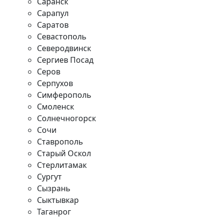
Саранск
Сарапул
Саратов
Севастополь
Северодвинск
Сергиев Посад
Серов
Серпухов
Симферополь
Смоленск
Солнечногорск
Сочи
Ставрополь
Старый Оскол
Стерлитамак
Сургут
Сызрань
Сыктывкар
Таганрог