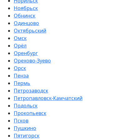
Норильск
Ноябрьск
Обнинск
Одинцово
Октябрьский
Омск
Орёл
Оренбург
Орехово-Зуево
Орск
Пенза
Пермь
Петрозаводск
Петропавловск-Камчатский
Подольск
Прокопьевск
Псков
Пушкино
Пятигорск