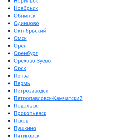
Норильск
Ноябрьск
Обнинск
Одинцово
Октябрьский
Омск
Орёл
Оренбург
Орехово-Зуево
Орск
Пенза
Пермь
Петрозаводск
Петропавловск-Камчатский
Подольск
Прокопьевск
Псков
Пушкино
Пятигорск