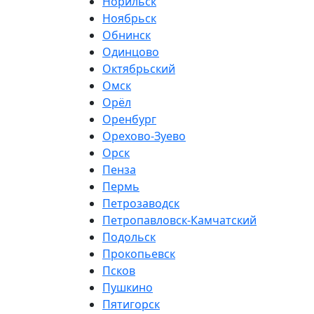
Норильск
Ноябрьск
Обнинск
Одинцово
Октябрьский
Омск
Орёл
Оренбург
Орехово-Зуево
Орск
Пенза
Пермь
Петрозаводск
Петропавловск-Камчатский
Подольск
Прокопьевск
Псков
Пушкино
Пятигорск