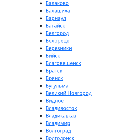
Балаково
Балашиха
Барнаул
Батайск
Белгород
Белорецк
Березники
Бийск
Благовещенск
Братск
Брянск
Бугульма
Великий Новгород
Видное
Владивосток
Владикавказ
Владимир
Волгоград
Волгодонск