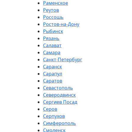
Раменское
Реутов
Россошь
Ростов-на-Дону
Рыбинск
Рязань
Салават
Самара
Санкт-Петербург
Саранск
Сарапул
Саратов
Севастополь
Северодвинск
Сергиев Посад
Серов
Серпухов
Симферополь
Смоленск