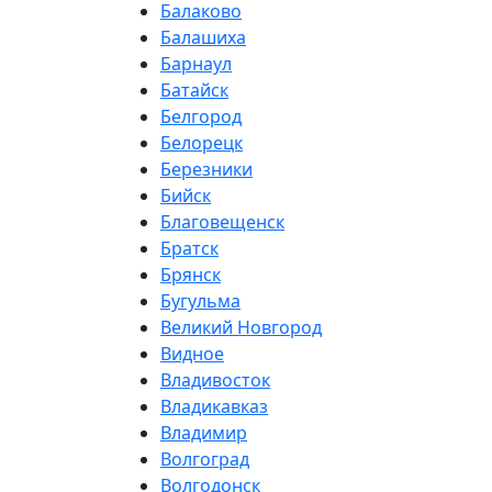
Балаково
Балашиха
Барнаул
Батайск
Белгород
Белорецк
Березники
Бийск
Благовещенск
Братск
Брянск
Бугульма
Великий Новгород
Видное
Владивосток
Владикавказ
Владимир
Волгоград
Волгодонск