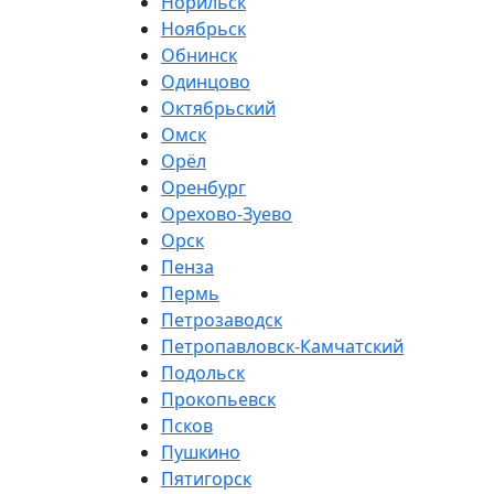
Норильск
Ноябрьск
Обнинск
Одинцово
Октябрьский
Омск
Орёл
Оренбург
Орехово-Зуево
Орск
Пенза
Пермь
Петрозаводск
Петропавловск-Камчатский
Подольск
Прокопьевск
Псков
Пушкино
Пятигорск