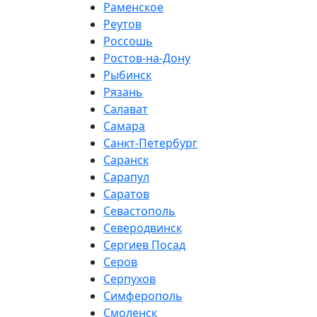
Раменское
Реутов
Россошь
Ростов-на-Дону
Рыбинск
Рязань
Салават
Самара
Санкт-Петербург
Саранск
Сарапул
Саратов
Севастополь
Северодвинск
Сергиев Посад
Серов
Серпухов
Симферополь
Смоленск