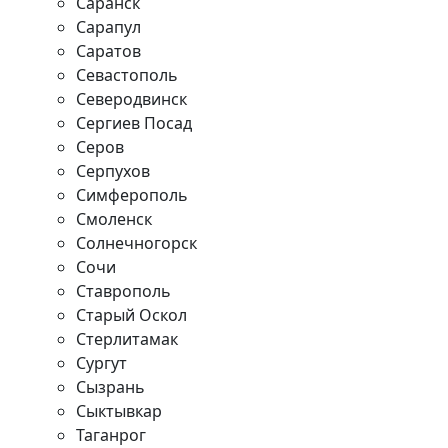
Саранск
Сарапул
Саратов
Севастополь
Северодвинск
Сергиев Посад
Серов
Серпухов
Симферополь
Смоленск
Солнечногорск
Сочи
Ставрополь
Старый Оскол
Стерлитамак
Сургут
Сызрань
Сыктывкар
Таганрог