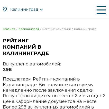
Калининград
По алфавиту
По регионам
Главная
Калининград
Рейтинг компаний в
Калининграде
Абакан
Находка
РЕЙТИНГ
Альметьевск
Нефтекамск
КОМПАНИЙ В
Ангарск
Нижневартовск
КАЛИНИНГРАДЕ
Апрелевка
Нижнекамск
Выкуплено автомобилей:
Арзамас
Нижний Новгород
298
Армавир
Нижний Тагил
Предлагаем Рейтинг компаний в
Артём
Новокузнецк
Калининграде. Вы получите всю сумму
Архангельск
Новомосковск
немедленно после заключения сделки.
Астрахань
Новороссийск
Выкуп производится по честной и выгодной
цене. Оформление документов на месте.
Ачинск
Новосибирск
Более 298 выкупленных автомобилей в
Балаково
Новочебоксарск