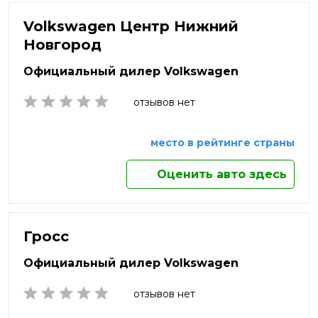
Нефтекамск
Нальчик
Яхрома
Нижневартовск
Volkswagen Центр Нижний
Наро-Фоминск
Нижнекамск
Новгород
Нижний Новгород
Нижний Тагил
Официальный дилер Volkswagen
Новокузнецк
Новомосковск
отзывов нет
Новороссийск
Новосибирск
место в рейтинге страны
Новочебоксарск
Новочеркасск
Оценить авто здесь
Новый Уренгой
Ногинск
Норильск
Ноябрьск
Гросс
Обнинск
Официальный дилер Volkswagen
Одинцово
Октябрьский
отзывов нет
Омск
Орёл