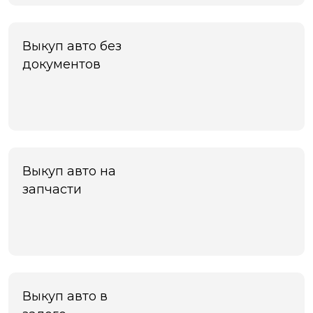
Черноголовка
Чехов
Чита
Выкуп авто без
Шахты
документов
Электросталь
Энгельс
Южно-Сахалинск
Якутск
Ярославль
Яхрома
Выкуп авто на
запчасти
Выкуп авто в