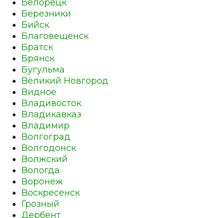
Белорецк
Березники
Бийск
Благовещенск
Братск
Брянск
Бугульма
Великий Новгород
Видное
Владивосток
Владикавказ
Владимир
Волгоград
Волгодонск
Волжский
Вологда
Воронеж
Воскресенск
Грозный
Дербент