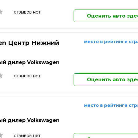
Ковров
Коломна
отзывов нет
Оценить авто зде
Комсомольск-на-Амуре
Копейск
Королёв
Кострома
место в рейтинге ст
en Центр Нижний
Котельники
д
Красногорск
Краснодар
й дилер Volkswagen
Краснознаменск
Красноярск
отзывов нет
Оценить авто зде
Кузнецк
Курган
Курск
Кызыл
место в рейтинге ст
Липецк
Лобня
й дилер Volkswagen
Люберцы
Магнитогорск
отзывов нет