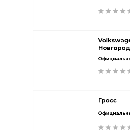
Volkswag
Новгоро
Официальны
Гросс
Официальны