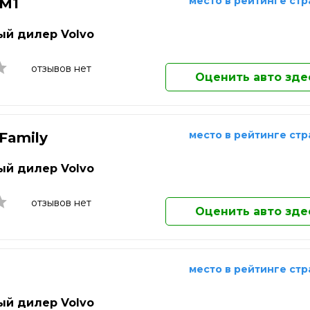
ережные Челны
Саранск
Домодедово
место в рейтинге ст
 M1
Екатеринбург
ьчик
Сарапул
Елец
й дилер Volvo
о-Фоминск
Саратов
Елец
одка
Севастополь
Жуковский
отзывов нет
Оценить авто зде
Златоуст
Иваново
Ижевск
Иркутск
место в рейтинге ст
 Family
Йошкар-Ола
Казань
й дилер Volvo
Калининград
Калуга
отзывов нет
Каменск-Уральский
Оценить авто зде
Камышин
Каспийск
Кемерово
место в рейтинге ст
Кинешма
Киров
й дилер Volvo
Клин