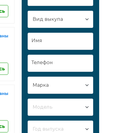
Сургут
сь
Сызрань
Сыктывкар
Таганрог
раны
Имя
Тамбов
Тверь
Тобольск
Телефон
Тольятти
сь
Томск
Тула
раны
Тюмень
Улан-Удэ
Ульяновск
Усть-Лабинск
сь
Уфа