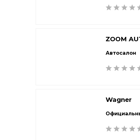
Балашиха
Кем
Барнаул
Кин
Батайск
Кир
Белгород
Кли
ZOOM AU
Белорецк
Ков
Автосалон
Березники
Кол
Бийск
Комс
Благовещенск
Коп
Братск
Кор
Брянск
Кост
Wagner
Бугульма
Кот
Великий Новгород
Крас
Официальны
Видное
Кра
Владивосток
Кра
Владикавказ
Крас