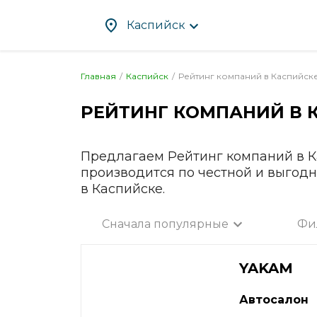
Каспийск
Главная
Каспийск
Рейтинг компаний в
Каспийск
РЕЙТИНГ КОМПАНИЙ В
Абакан
Злат
Альметьевск
Ива
Ангарск
Иже
Предлагаем Рейтинг компаний в К
производится по честной и выгод
Апрелевка
Ирку
в Каспийске.
Арзамас
Йош
Армавир
Каза
Сначала популярные
Фи
Артём
Кал
Все город
Архангельск
Калу
YAKAM
Астрахань
Каме
Ачинск
Кам
Автосалон
Балаково
Кас