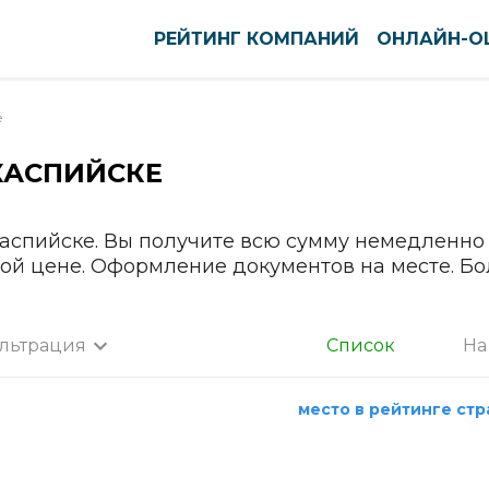
РЕЙТИНГ КОМПАНИЙ
ОНЛАЙН-О
е
КАСПИЙСКЕ
оуст
Нефтекамск
ново
Нижневартовск
вск
Нижнекамск
аспийске. Вы получите всю сумму немедленно 
ной цене. Оформление документов на месте. Б
тск
Нижний Новгород
кар-Ола
Нижний Тагил
нь
Новокузнецк
льтрация
Список
На
ининград
Новомосковск
а
га
Новороссийск
место в рейтинге ст
нск-Уральский
Новосибирск
Все города
ышин
Новочебоксарск
Абакан
пийск
Новочеркасск