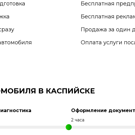
Прокопьевск
дготовка
Бесплатная предп
Псков
Пушкино
жка
Бесплатная рекла
Пятигорск
Раменское
сразу
Продажа за один д
Реутов
автомобиля
Оплата услуги по
Россия
Россошь
Ростов-на-Дону
Рыбинск
Рязань
Салават
Самара
МОБИЛЯ В КАСПИЙСКЕ
Санкт-Петербург
Саранск
Сарапул
Диагностика
Оформление документ
Саратов
Севастополь
н
2 часа
Северодвинск
Сергиев Посад