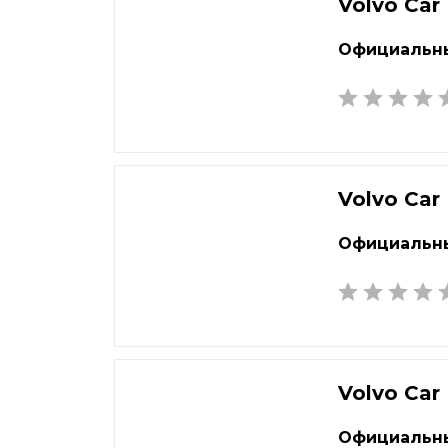
Екатеринбург
Наб
Volvo Car
Елец
Нал
Официальны
Елец
Нар
Жуковский
Нах
Volvo Car
Официальны
Volvo Car
Официальны