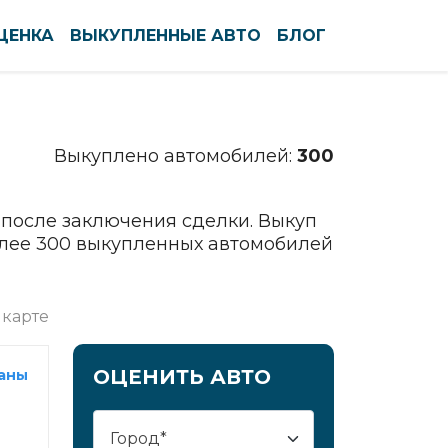
ЦЕНКА
ВЫКУПЛЕННЫЕ АВТО
БЛОГ
По алфавиту
По регионам
Выкуплено автомобилей:
300
Северодвинск
Сергиев Посад
Серов
после заключения сделки. Выкуп
олее 300 выкупленных автомобилей
Серпухов
Симферополь
Смоленск
 карте
Солнечногорск
Сочи
ОЦЕНИТЬ АВТО
раны
Ставрополь
Старый Оскол
Стерлитамак