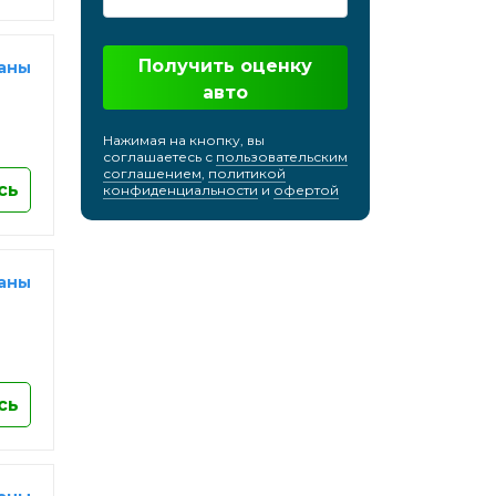
кий
Хабаровск
Химки
Получить оценку
раны
Чебоксары
авто
Челябинск
Нажимая на кнопку, вы
Череповец
соглашаетесь с
пользовательским
соглашением
,
политикой
Черкесск
сь
конфиденциальности
и
офертой
Черноголовка
Чехов
Чита
раны
Шахты
Электросталь
Энгельс
Южно-Сахалинск
сь
Якутск
Ярославль